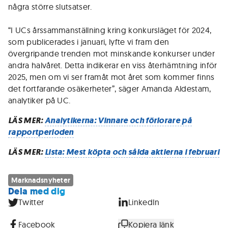
några större slutsatser.
“I UCs årssammanställning kring konkursläget för 2024,
som publicerades i januari, lyfte vi fram den
övergripande trenden mot minskande konkurser under
andra halvåret. Detta indikerar en viss återhämtning inför
2025, men om vi ser framåt mot året som kommer finns
det fortfarande osäkerheter”, säger Amanda Aldestam,
analytiker på UC.
LÄS MER:
Analytikerna: Vinnare och förlorare på
rapportperioden
LÄS MER:
Lista: Mest köpta och sålda aktierna i februari
Marknadsnyheter
Dela med dig
Twitter
LinkedIn
Facebook
Kopiera länk