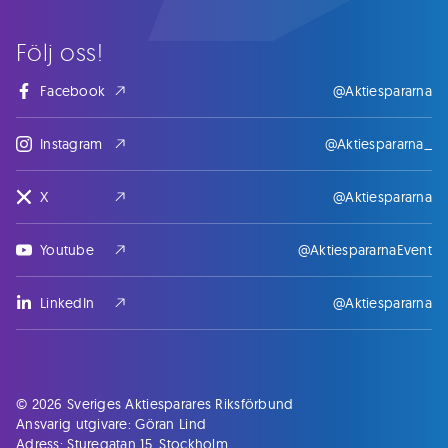
Följ oss!
Facebook
@Aktiespararna
Instagram
@Aktiespararna_
X
@Aktiespararna
Youtube
@AktiespararnaEvent
LinkedIn
@Aktiespararna
© 2026 Sveriges Aktiesparares Riksförbund
Ansvarig utgivare: Göran Lind
Adress: Sturegatan 15, Stockholm