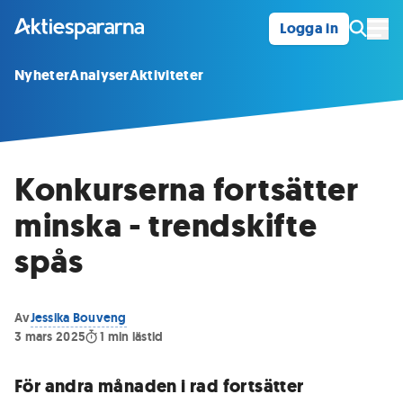
Logga in
Öpp
Nyheter
Analyser
Aktiviteter
Konkurserna fortsätter
minska - trendskifte
spås
Av
Jessika Bouveng
3 mars 2025
1
min lästid
För andra månaden i rad fortsätter