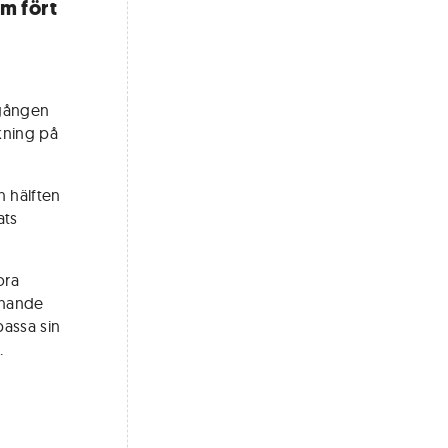
om fört
 gången
kning på
n hälften
ats
ora
anande
passa sin
.