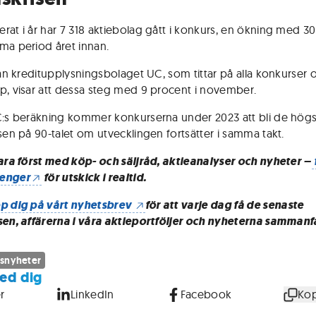
rat i år har 7 318 aktiebolag gått i konkurs, en ökning med 3
ma period året innan.
från kreditupplysningsbolaget UC, som tittar på alla konkurser 
p, visar att dessa steg med 9 procent i november.
C:s beräkning kommer konkurserna under 2023 att bli de hög
isen på 90-talet om utvecklingen fortsätter i samma takt.
vara först med köp- och säljråd, aktieanalyser och nyheter –
enger
för utskick i realtid.
p dig på vårt nyhetsbrev
för att varje dag få de senaste
sen, affärerna i våra aktieportföljer och nyheterna sammanf
snyheter
ed dig
r
LinkedIn
Facebook
Kop