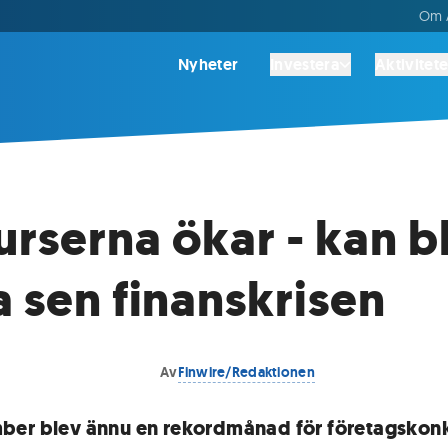
Om A
Nyheter
Investera
Aktivitete
rserna ökar - kan bl
a sen finanskrisen
Av
Finwire/Redaktionen
er blev ännu en rekordmånad för företagskonk