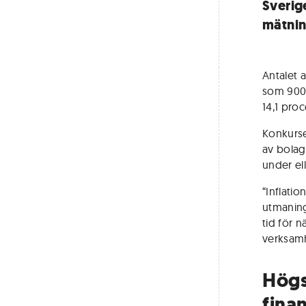
Sverig
mätnin
Antalet a
som 900-
14,1 proc
Konkurse
av bolag
under el
“Inflati
utmaning
tid för 
verksamh
Högs
fina