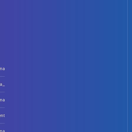
rna
na_
rna
ent
rna