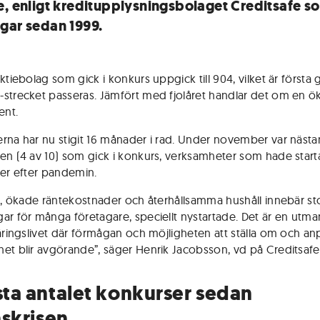
e, enligt kreditupplysningsbolaget Creditsafe s
gar sedan 1999.
ktiebolag som gick i konkurs uppgick till 904, vilket är första
strecket passeras. Jämfört med fjolåret handlar det om en ö
ent.
rna har nu stigit 16 månader i rad. Under november var nästa
en (4 av 10) som gick i konkurs, verksamheter som hade start
ler efter pandemin.
on, ökade räntekostnader och återhållsamma hushåll innebär st
ar för många företagare, speciellt nystartade. Det är en utm
näringslivet där förmågan och möjligheten att ställa om och an
et blir avgörande”, säger Henrik Jacobsson, vd på Creditsafe
ta antalet konkurser sedan
nskrisen