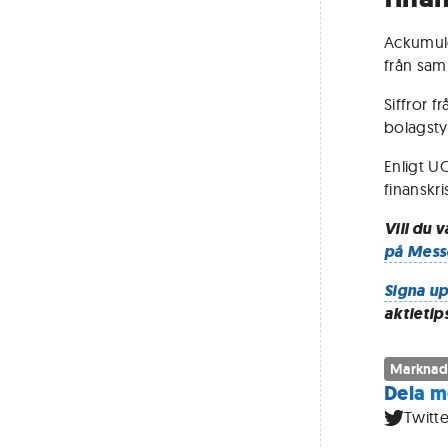
Ackumule
från sam
Siffror 
bolagsty
Enligt U
finanskr
Vill du 
på Mess
Signa up
aktietip
Marknad
Dela m
Twitte