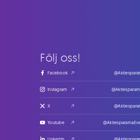
Följ oss!
Facebook
@Aktiespara
Instagram
@Aktiesparar
X
@Aktiespara
Youtube
@AktiespararnaEv
LinkedIn
@Aktiespara