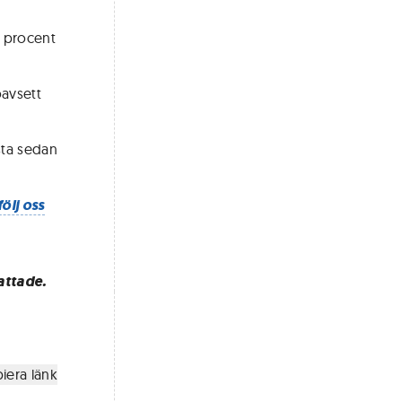
0 procent
oavsett
sta sedan
följ oss
attade.
iera länk