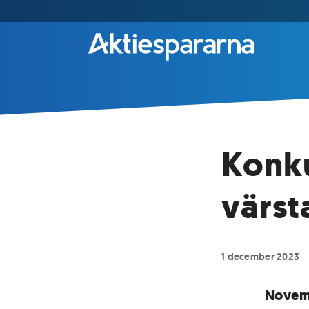
Konku
värst
1 december 2023
Novemb