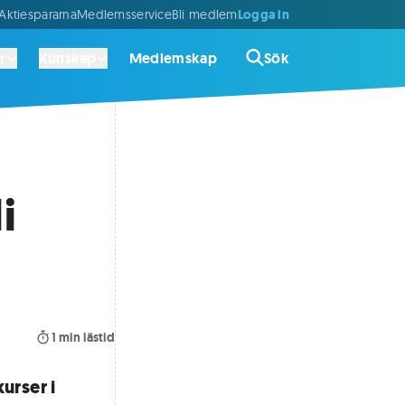
Logga in
ktiespararna
Medlemsservice
Bli medlem
r
Kunskap
Medlemskap
Sök
i
1
min lästid
urser i