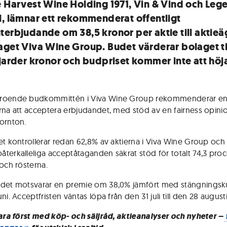
e Harvest Wine Holding 1971, Vin & Vind och Le
l, lämnar ett rekommenderat offentligt
terbjudande om 38,5 kronor per aktie till aktieä
aget Viva Wine Group. Budet värderar bolaget til
ljarder kronor och budpriset kommer inte att höj
roende budkommittén i Viva Wine Group rekommenderar enh
rna att acceptera erbjudandet, med stöd av en fairness opinio
ornton.
et kontrollerar redan 62,8% av aktierna i Viva Wine Group och
terkalleliga acceptåtaganden säkrat stöd för totalt 74,3 proc
 och rösterna.
det motsvarar en premie om 38,0% jämfört med stängningsk
ni. Acceptfristen väntas löpa från den 31 juli till den 28 augusti
vara först med köp- och säljråd, aktieanalyser och nyheter –