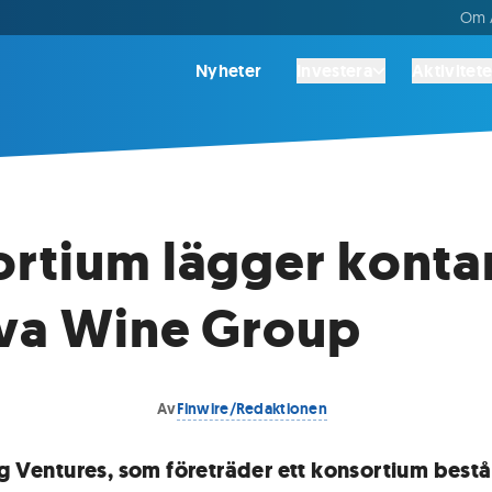
Om A
Nyheter
Investera
Aktivitete
rtium lägger kont
va Wine Group
Av
Finwire/Redaktionen
ng Ventures, som företräder ett konsortium best