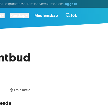
Logga in
ktiespararna
Medlemsservice
Bli medlem
r
Kunskap
Medlemskap
Sök
antbud
1
min lästid
ående