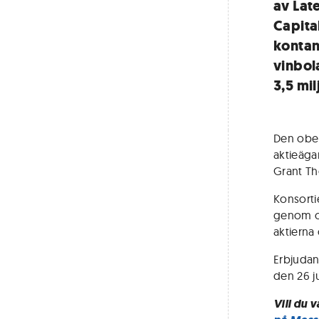
av Lat
Capita
kontan
vinbol
3,5 mi
Den obe
aktieäga
Grant Th
Konsorti
genom oå
aktierna
Erbjudan
den 26 ju
Vill du 