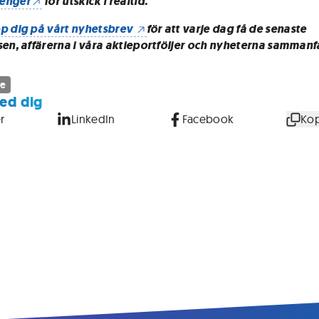
enger
för utskick i realtid.
p dig på vårt nyhetsbrev
för att varje dag få de senaste
sen, affärerna i våra aktieportföljer och nyheterna sammanf
ne
ed dig
r
LinkedIn
Facebook
Kop