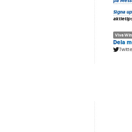
på Mess
Signa up
aktietip
Viva Wi
Dela m
Twitte