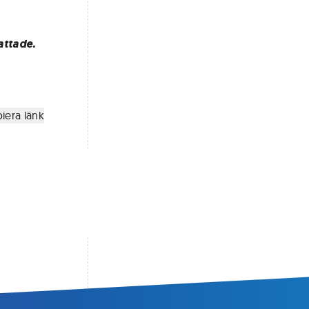
attade.
iera länk