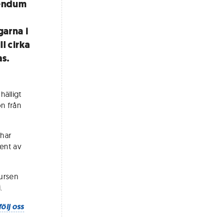
gendum
garna i
l cirka
as.
älligt
n från
 har
ent av
ursen
.
följ oss