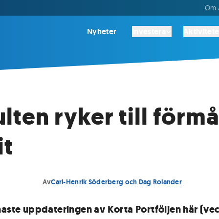
Om A
Nyheter
Investera
Aktivitete
lten ryker till förmå
it
Av
Carl-Henrik Söderberg och Dag Rolander
naste uppdateringen av Korta Portföljen här (vec