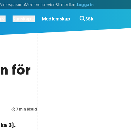
Logga in
ktiespararna
Medlemsservice
Bli medlem
r
Kunskap
Medlemskap
Sök
n för
7
min lästid
ka 3).