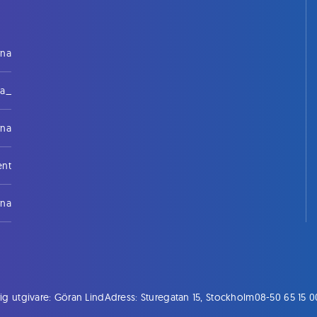
rna
na_
rna
ent
rna
ig utgivare: Göran Lind
Adress: Sturegatan 15, Stockholm
08-50 65 15 0