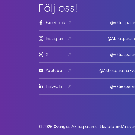
Följ oss!
Facebook
@Aktiespara
Instagram
@Aktiesparar
X
@Aktiespara
Youtube
@AktiespararnaEv
LinkedIn
@Aktiespara
© 2026 Sveriges Aktiesparares Riksförbund
Ansvar