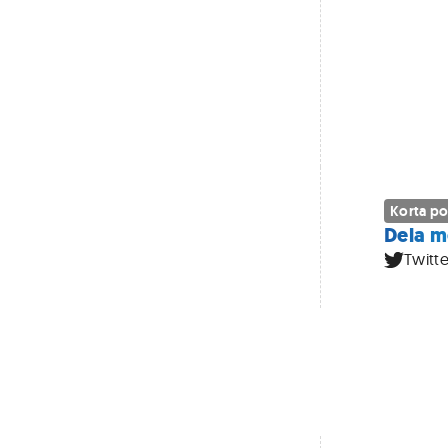
Korta po
Dela m
Twitte