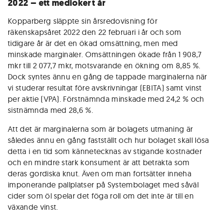
2022 – ett mediokert år
Kopparberg släppte sin årsredovisning för
räkenskapsåret 2022 den 22 februari i år och som
tidigare år är det en ökad omsättning, men med
minskade marginaler. Omsättningen ökade från 1 908,7
mkr till 2 077,7 mkr, motsvarande en ökning om 8,85 %.
Dock syntes ännu en gång de tappade marginalerna när
vi studerar resultat före avskrivningar (EBITA) samt vinst
per aktie (VPA). Förstnämnda minskade med 24,2 % och
sistnämnda med 28,6 %.
Att det är marginalerna som är bolagets utmaning är
således ännu en gång fastställt och hur bolaget skall lösa
detta i en tid som kännetecknas av stigande kostnader
och en mindre stark konsument är att betrakta som
deras gordiska knut. Även om man fortsätter inneha
imponerande pallplatser på Systembolaget med såväl
cider som öl spelar det föga roll om det inte är till en
växande vinst.