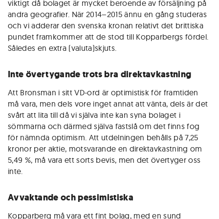
viktigt då bolaget är mycket beroende av försäljning på
andra geografier. När 2014–2015 ännu en gång studeras
och vi adderar den svenska kronan relativt det brittiska
pundet framkommer att de stod till Kopparbergs fördel.
Således en extra (valuta)skjuts.
Inte övertygande trots bra direktavkastning
Att Bronsman i sitt VD-ord är optimistisk för framtiden
må vara, men dels vore inget annat att vänta, dels är det
svårt att lita till då vi själva inte kan syna bolaget i
sömmarna och därmed själva fastslå om det finns fog
för nämnda optimism. Att utdelningen behålls på 7,25
kronor per aktie, motsvarande en direktavkastning om
5,49 %, må vara ett sorts bevis, men det övertyger oss
inte.
Avvaktande och pessimistiska
Kopparberg må vara ett fint bolag, med en sund