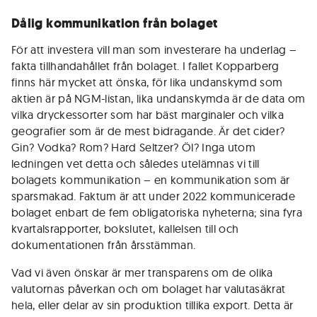
Dålig kommunikation från bolaget
För att investera vill man som investerare ha underlag –
fakta tillhandahållet från bolaget. I fallet Kopparberg
finns här mycket att önska, för lika undanskymd som
aktien är på NGM-listan, lika undanskymda är de data om
vilka dryckessorter som har bäst marginaler och vilka
geografier som är de mest bidragande. Är det cider?
Gin? Vodka? Rom? Hard Seltzer? Öl? Inga utom
ledningen vet detta och således utelämnas vi till
bolagets kommunikation – en kommunikation som är
sparsmakad. Faktum är att under 2022 kommunicerade
bolaget enbart de fem obligatoriska nyheterna; sina fyra
kvartalsrapporter, bokslutet, kallelsen till och
dokumentationen från årsstämman.
Vad vi även önskar är mer transparens om de olika
valutornas påverkan och om bolaget har valutasäkrat
hela, eller delar av sin produktion tillika export. Detta är