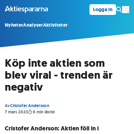
Logga in
Öpp
Nyheter
Analyser
Aktiviteter
Köp inte aktien som
blev viral - trenden är
negativ
Av
Cristofer Andersson
7 mars 2023
6
min lästid
Cristofer Anderson: Aktien föll in i