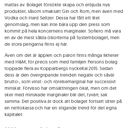
mattas av. Bolaget försökte skapa och erbjuda nya
produkter, såsom smaksatt Gin och Rom, men även med
Vodka och Hard Seltzer. Dessa har fått ett litet
genomslag, men kan inte bära upp den press som
kommit på hela koncernens marginaler. Sofiero må vara
en av de mest sålda ölsorterna på Systembolaget, men
de stora pengarna finns ej här.
Även om det är äpplen och päron finns många likheter
med H&M, för precis som med familjen Persons bolag
toppade flera av Kopparbergs nyckeltal 2015. Sedan
dess är den övergripande trenden negativ och såväl
brutto-, som vinst- och rörelsemarginal har successivt
minskat. Förvisso har omsättningen ökat, men om det
sker med minskade marginaler blir det, tyvärr, sak
samma. Det positiva är dock att bolaget fortsatt sitter på
en nettokassa och har en stigande trend för det egna
kapitalet.