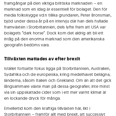
framgångar på den viktiga brittiska marknaden – en
marknad som en idag är essentiell för bolaget. Den för
media folkskygge vd:n tillika grundaren, Peter Bronsman,
bjöd under dessa år på en intervju där han dels hyllade
framväxten i Storbritannien, dels lyfte fram att USA var
bolagets ”dark horse”. Dock kom det aldrig att bli ett
intåg på den enorma marknad som den amerikanska
geografin bedöms vara.
Tillväxten mattades av efter brexit
Istället fortsatte fokus ligga på Storbritannien, Australien,
Sydafrika och de europeiska, kring medelhavet belägna,
länderna, såsom Italien och Grekland. Om än att det gick
långsammare växte man på dessa geografier, inte minst
via sin uppskattade cider som i ett mer varmt klimat är
en lockande dryck för många.
Emellertid kom den kraftiga tillväxten här, likt i
Storbritannien – framför allt med brexit, att successivt