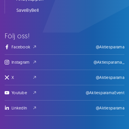
SaveByBell
Följ oss!
Facebook
@Aktiespararna
Instagram
@Aktiespararna_
X
@Aktiespararna
Youtube
@AktiespararnaEvent
LinkedIn
@Aktiespararna