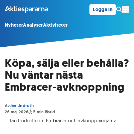
Logga in
Öpp
Nyheter
Analyser
Aktiviteter
Köpa, sälja eller behålla?
Nu väntar nästa
Embracer-avknoppning
Av
Jan Lindroth
26 maj 2026
5
min lästid
Jan Lindroth om Embracer och avknoppningarna
.