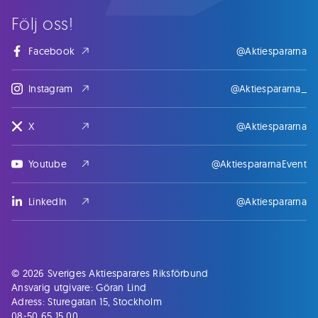
Följ oss!
Facebook
@Aktiespararna
Instagram
@Aktiespararna_
X
@Aktiespararna
Youtube
@AktiespararnaEvent
LinkedIn
@Aktiespararna
© 2026 Sveriges Aktiesparares Riksförbund
Ansvarig utgivare: Göran Lind
Adress: Sturegatan 15, Stockholm
08-50 65 15 00