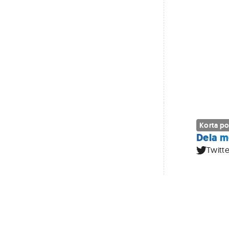
Korta po
Dela m
Twitte