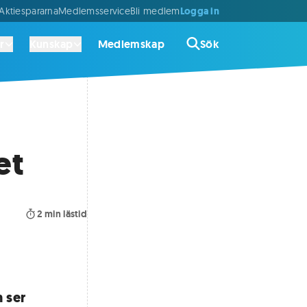
Logga in
ktiespararna
Medlemsservice
Bli medlem
r
Kunskap
Medlemskap
Sök
et
2
min lästid
n ser