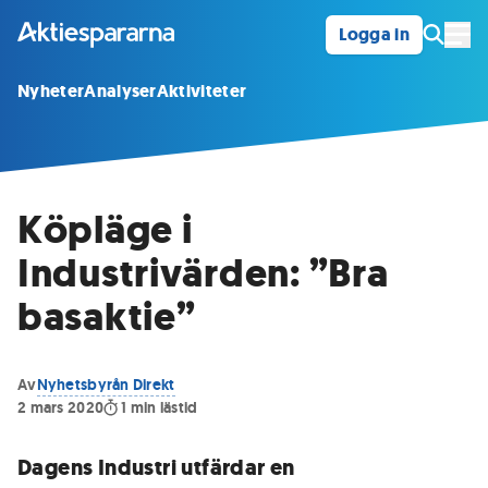
Logga in
Öpp
Nyheter
Analyser
Aktiviteter
Köpläge i
Industrivärden: ”Bra
basaktie”
Av
Nyhetsbyrån Direkt
2 mars 2020
1
min lästid
Dagens Industri utfärdar en