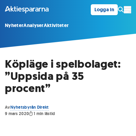
Logga in
Öpp
Nyheter
Analyser
Aktiviteter
Köpläge i spelbolaget:
”Uppsida på 35
procent”
Av
Nyhetsbyrån Direkt
9 mars 2020
1
min lästid