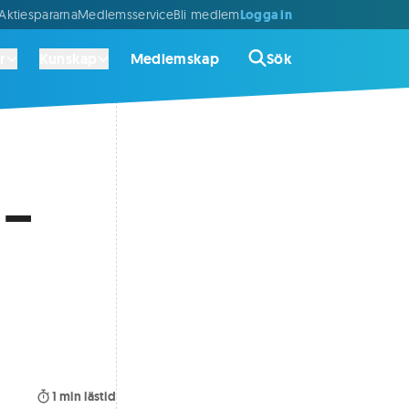
Logga in
ktiespararna
Medlemsservice
Bli medlem
r
Kunskap
Medlemskap
Sök
 –
1
min lästid