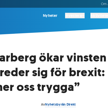
Om A
Nyheter
Investera
Aktivitete
rberg ökar vinsten
reder sig för brexit:
er oss trygga”
Av
Nyhetsbyrån Direkt