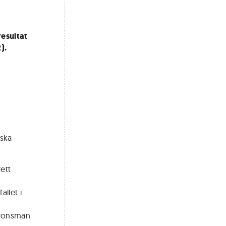
resultat
).
iska
rett
llet i
 Bronsman