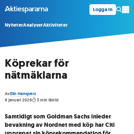
Logga in
Öpp
Nyheter
Analyser
Aktiviteter
Köprekar för
nätmäklarna
Av
Elin Hanspers
9 januari 2026
3
min lästid
Samtidigt som Goldman Sachs inleder
bevakning av Nordnet med köp har Citi
upprepat sin köprekommendation för