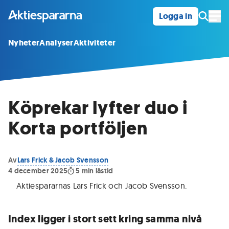
Logga in
Öpp
Nyheter
Analyser
Aktiviteter
Köprekar lyfter duo i
Korta portföljen
Av
Lars Frick & Jacob Svensson
4 december 2025
5
min lästid
Aktiespararnas Lars Frick och Jacob Svensson
.
Index ligger i stort sett kring samma nivå