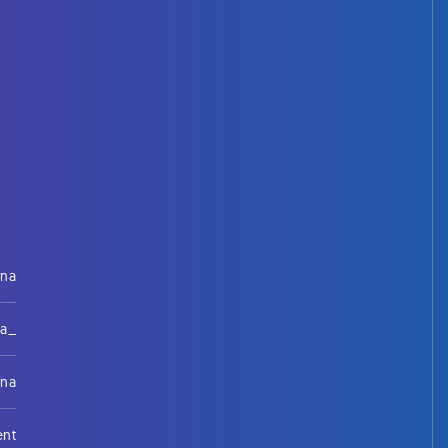
rna
na_
rna
ent