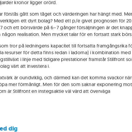
ljarder kronor ligger orörd.
ar förstås gått som tåget och värderingen har hängt med. Me
nt verkligen ett dyrt bolag? Med ett p/e givet prognosen för 2
7 och ett börsvärde på 6–7 gånger försäljningen är det knap
 någon realisation. Men mycket talar för en fortsatt stark börs
som tror på ledningens kapacitet till fortsatta framgångsrika f
lla resurser för detta finns redan i ladorna) i kombination med
ngstillväxt i linje med tidigare prestationer framstår Stillfront s
lag värt att investera i.
xtvärk är oundviklig, och därmed kan det komma svackor när
köpa mer förmånligt. Men för den som saknar exponering mo
rn är Stillfront en instegsaktie väl värd att överväga
ed dig