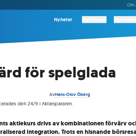
Om A
Nyheter
Investera
Aktivitete
rd för spelglada
Av
Hans-Olov Öberg
cerades den 24/9 i Aktiespararen.
ronts aktiekurs drivs av kombinationen förvärv oc
raliserad ­integration. Trots en hisnande börsres