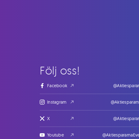
Följ oss!
Facebook
@Aktiespara
Instagram
@Aktiesparar
X
@Aktiespara
Youtube
@AktiespararnaEv