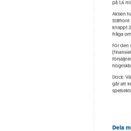
på 1,6 mi
Aktien h
Stillfro
knappt 2
fråga om
För den 
(finansie
försäljni
högriskbo
Dock: Vä
går att 
spelsekto
Dela m