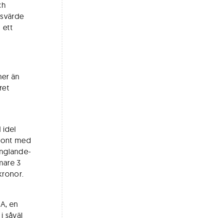
ch
rsvärde
 ett
mer än
ret
 idel
front med
inglande-
rmare 3
kronor.
A, en
i såväl