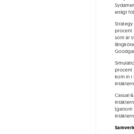
Sydameri
enligt fö
Strategy 
procent a
som är st
långköra
Goodgam
Simulatio
procent 
kom in i
intäkter
Casual &
intäkter
(genom k
intäkter
Samverk