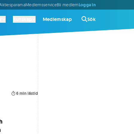
Logga in
ktiespararna
Medlemsservice
Bli medlem
r
Kunskap
Medlemskap
Sök
6
min lästid
h
a