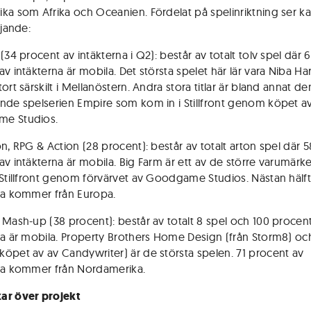
ka som Afrika och Oceanien. Fördelat på spelinriktning ser ka
ljande:
(34 procent av intäkterna i Q2): består av totalt tolv spel där 6
v intäkterna är mobila. Det största spelet här lär vara Niba Har
ort särskilt i Mellanöstern. Andra stora titlar är bland annat de
nde spelserien Empire som kom in i Stillfront genom köpet a
e Studios.
n, RPG & Action (28 procent): består av totalt arton spel där 5
av intäkterna är mobila. Big Farm är ett av de större varumär
 Stillfront genom förvärvet av Goodgame Studios. Nästan hälf
na kommer från Europa.
 Mash-up (38 procent): består av totalt 8 spel och 100 procen
na är mobila. Property Brothers Home Design (från Storm8) och
öpet av av Candywriter) är de största spelen. 71 procent av
na kommer från Nordamerika.
ar över projekt