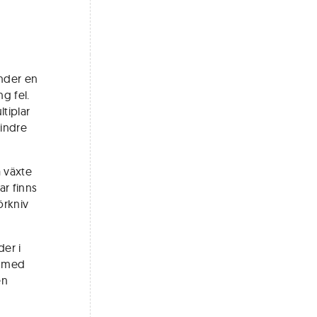
Under en
g fel.
tiplar
mindre
a växte
ar finns
örkniv
der i
s med
en