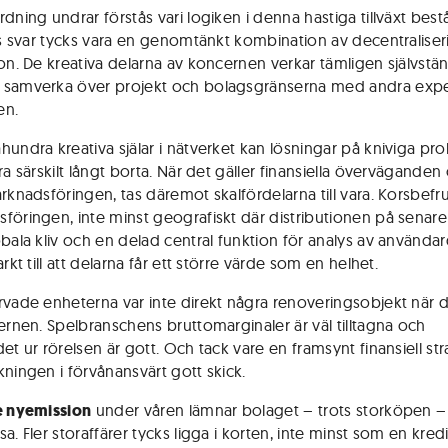
dning undrar förstås vari logiken i denna hastiga tillväxt bestå
nts svar tycks vara en genomtänkt kombination av decentralise
ion. De kreativa delarna av koncernen verkar tämligen självstä
samverka över projekt och bolagsgränserna med andra exper
en.
hundra kreativa själar i nätverket kan lösningar på kniviga pr
ra särskilt långt borta. När det gäller finansiella överväganden
rknads­föringen, tas däremot skalfördelarna till vara. Korsbefru
föringen, inte minst geografiskt där distributionen på senare 
obala kliv och en delad central funktion för analys av använda
arkt till att delarna får ett större värde som en helhet.
rvade enheterna var inte direkt några renoveringsobjekt när
cernen. Spelbranschens bruttomarginaler är väl tilltagna och
et ur rörelsen är gott. Och tack vare en framsynt finansiell str
kningen i förvånansvärt gott skick.
e nyemission
under våren lämnar bolaget – trots storköpen 
a. Fler storaffärer tycks ligga i korten, inte minst som en kredit