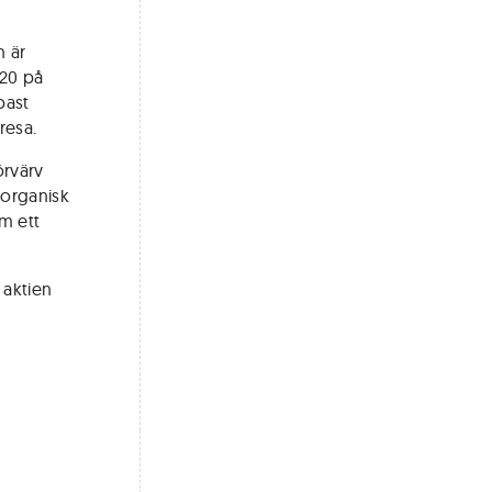
n är
020 på
past
resa.
örvärv
 organisk
om ett
 aktien
t