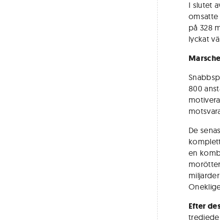
I slutet 
omsatte 
på 328 m
lyckat v
Marsche
Snabbspo
800 anstä
motivera
motsvara
De senas
komplett
en kombi
morötter 
miljarde
Oneklige
Efter de
tredjede