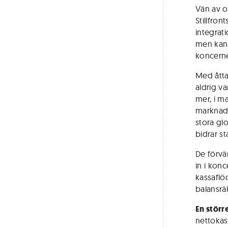
Vän av or
Stillfro
integrat
men kan 
koncern
Med åtta
aldrig va
mer, i ma
marknads
stora gl
bidrar st
De förvä
in i kon
kassaflöd
balansrä
En störr
nettokass