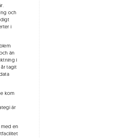
r.
ring och
ndigt
ter i
oblem
 och än
ktning i
år tagit
rdata
 de kom
ategi är
– med en
facilitet