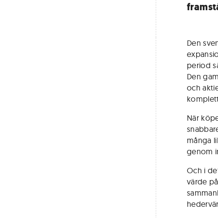
framst
Den sven
expansio
period s
Den gaml
och akti
komplett
När köpe
snabbare
många li
genom ins
Och i det
värde på
sammanla
hedervärd