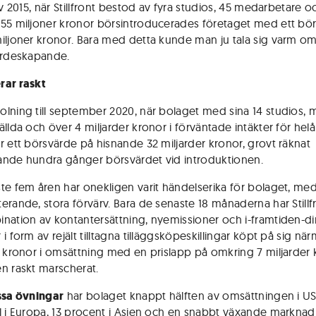
av 2015, när Stillfront bestod av fyra studios, 45 medarbetare o
55 miljoner kronor börsintroducerades företaget med ett bö
iljoner kronor. Bara med detta kunde man ju tala sig varm om
ärdeskapande.
rar raskt
lning till september 2020, när bolaget med sina 14 studios, 
llda och över 4 miljarder kronor i förväntade intäkter för helå
r ett börsvärde på hisnande 32 miljarder kronor, grovt räknat
nde hundra gånger börsvärdet vid introduktionen.
te fem åren har onekligen varit händelserika för bolaget, med
erande, stora förvärv. Bara de senaste 18 månaderna har Still
nation av kontantersättning, nyemissioner och i-framtiden-d
i form av rejält tilltagna tilläggs­köpeskillingar köpt på sig nä
r kronor i omsättning med en prislapp på omkring 7 miljarder 
n raskt marscherat.
ssa övningar
har bolaget knappt hälften av omsättningen i US
l i Europa, 13 procent i Asien och en snabbt växande marknad 