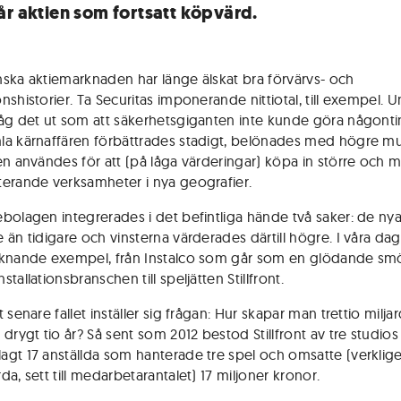
år aktien som fortsatt köpvärd.
ska aktiemarknaden har länge älskat bra förvärvs- och
nshistorier. Ta Securitas imponerande nittiotal, till exempel. 
åg det ut som att säkerhetsgiganten inte kunde göra någontin
a kärnaffären förbättrades stadigt, belönades med högre mul
en användes för att (på låga värderingar) köpa in större och 
erande verksamheter i nya geografier.
bolagen integrerades i det befintliga hände två saker: de ny
 än tidigare och vinsterna värderades därtill högre. I våra dag
knande exempel, från Instalco som går som en glödande sm
tallationsbranschen till speljätten Stillfront.
 senare fallet inställer sig frågan: Hur skapar man trettio miljar
 drygt tio år? Så sent som 2012 bestod Stillfront av tre studio
gt 17 anställda som hanterade tre spel och omsatte (verklig
a, sett till medarbetarantalet) 17 miljoner kronor.