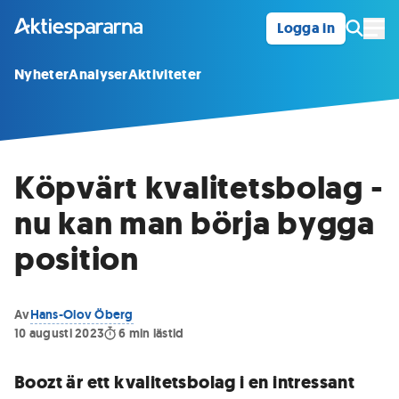
Logga in
Öpp
Nyheter
Analyser
Aktiviteter
Köpvärt kvalitetsbolag -
nu kan man börja bygga
position
Av
Hans-Olov Öberg
10 augusti 2023
6
min lästid
Boozt är ett kvalitetsbolag i en intressant