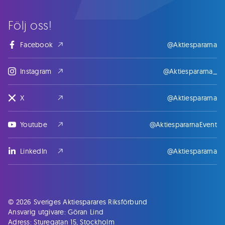
Följ oss!
Facebook
@Aktiespararna
Instagram
@Aktiespararna_
X
@Aktiespararna
Youtube
@AktiespararnaEvent
LinkedIn
@Aktiespararna
© 2026 Sveriges Aktiesparares Riksförbund
Ansvarig utgivare: Göran Lind
Adress: Sturegatan 15, Stockholm