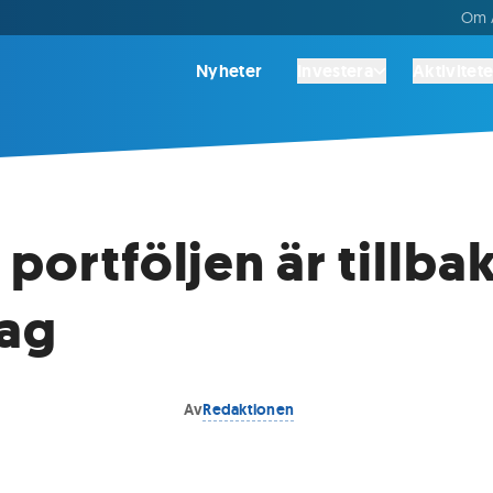
Om A
Nyheter
Investera
Aktivitete
 portföljen är tillba
dag
Av
Redaktionen