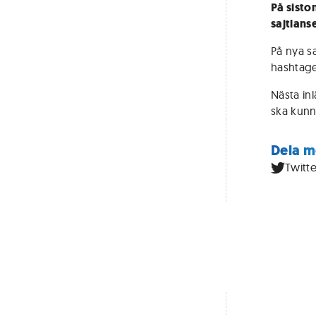
På sisto
sajtlans
På nya sa
hashtage
Nästa in
ska kunn
Dela m
Twitte