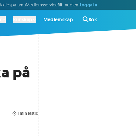
Logga in
ktiespararna
Medlemsservice
Bli medlem
r
Kunskap
Medlemskap
Sök
ka på
1
min lästid