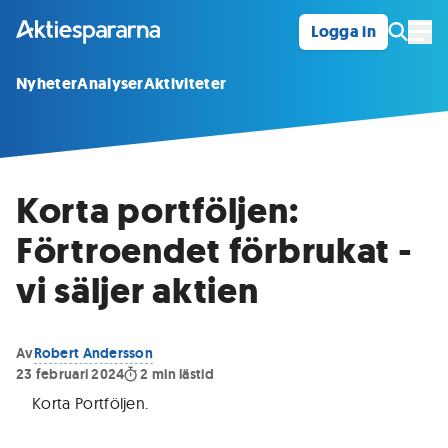
Logga in
Öpp
Nyheter
Analyser
Aktiviteter
Korta portföljen:
Förtroendet förbrukat -
vi säljer aktien
Av
Robert Andersson
23 februari 2024
2
min lästid
Korta Portföljen
.