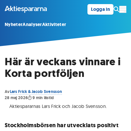
Logga in
Öpp
Nyheter
Analyser
Aktiviteter
Här är veckans vinnare i
Korta portföljen
Av
Lars Frick & Jacob Svensson
28 maj 2026
9
min lästid
Aktiespararnas Lars Frick och Jacob Svensson
.
Stockholmsbörsen har utvecklats positivt