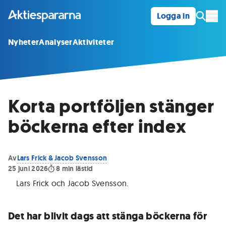
Logga in
Öpp
Nyheter
Analyser
Aktiviteter
Korta portföljen stänger
böckerna efter index
Av
Lars Frick & Jacob Svensson
25 juni 2026
8
min lästid
Lars Frick och Jacob Svensson
.
Det har blivit dags att stänga böckerna för