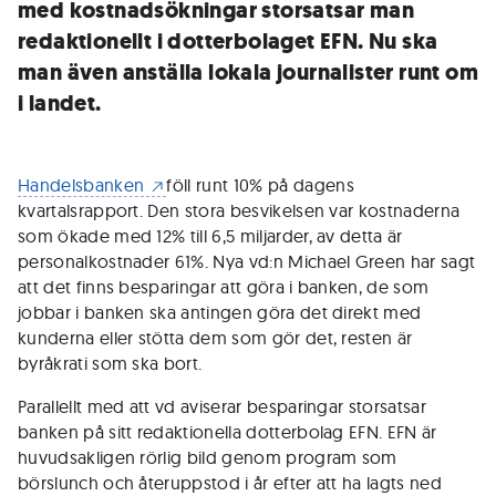
med kostnadsökningar storsatsar man
redaktionellt i dotterbolaget EFN. Nu ska
man även anställa lokala journalister runt om
i landet.
Handelsbanken
föll runt 10% på dagens
kvartalsrapport. Den stora besvikelsen var kostnaderna
som ökade med 12% till 6,5 miljarder, av detta är
personalkostnader 61%. Nya vd:n Michael Green har sagt
att det finns besparingar att göra i banken, de som
jobbar i banken ska antingen göra det direkt med
kunderna eller stötta dem som gör det, resten är
byråkrati som ska bort.
Parallellt med att vd aviserar besparingar storsatsar
banken på sitt redaktionella dotterbolag EFN. EFN är
huvudsakligen rörlig bild genom program som
börslunch och återuppstod i år efter att ha lagts ned