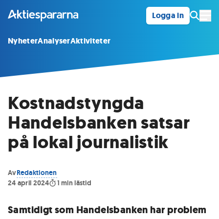
Logga in
Öpp
Nyheter
Analyser
Aktiviteter
Kostnadstyngda
Handelsbanken satsar
på lokal journalistik
Av
Redaktionen
24 april 2024
1
min lästid
Samtidigt som Handelsbanken har problem