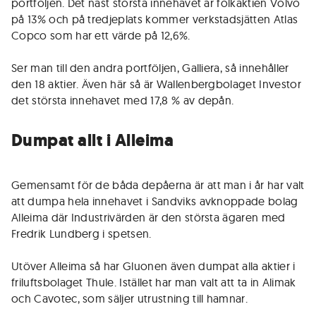
portföljen. Det näst största innehavet är folkaktien Volvo
på 13% och på tredjeplats kommer verkstadsjätten Atlas
Copco som har ett värde på 12,6%.
Ser man till den andra portföljen, Galliera, så innehåller
den 18 aktier. Även här så är Wallenbergbolaget Investor
det största innehavet med 17,8 % av depån.
Dumpat allt i Alleima
Gemensamt för de båda depåerna är att man i år har valt
att dumpa hela innehavet i Sandviks avknoppade bolag
Alleima där Industrivärden är den största ägaren med
Fredrik Lundberg i spetsen.
Utöver Alleima så har Gluonen även dumpat alla aktier i
friluftsbolaget Thule. Istället har man valt att ta in Alimak
och Cavotec, som säljer utrustning till hamnar.