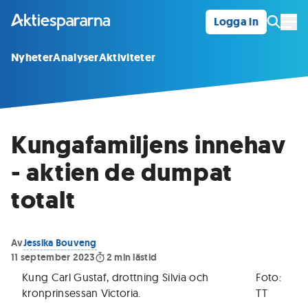
Logga in
Öpp
Nyheter
Analyser
Aktiviteter
Kungafamiljens innehav
- aktien de dumpat
totalt
Av
Jessika Bouveng
11 september 2023
2
min lästid
Kung Carl Gustaf, drottning Silvia och
Foto:
kronprinsessan Victoria
.
TT