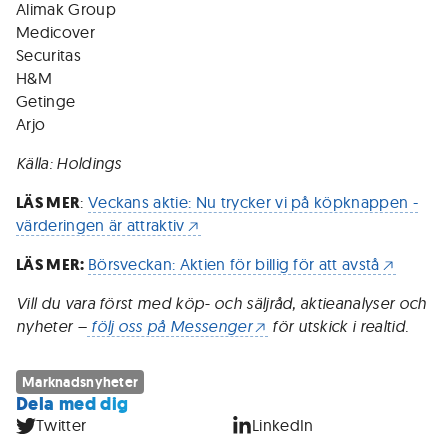
Alimak Group
Medicover
Securitas
H&M
Getinge
Arjo
Källa: Holdings
LÄS MER
:
Veckans aktie: Nu trycker vi på köpknappen -
värderingen är attraktiv
LÄS MER:
Börsveckan: Aktien för billig för att avstå
Vill du vara först med köp- och säljråd, aktieanalyser och
nyheter –
följ oss på Messenger
för utskick i realtid.
Marknadsnyheter
Dela med dig
Twitter
LinkedIn