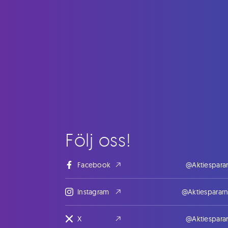
Följ oss!
Facebook
@Aktiespara
Instagram
@Aktiesparar
X
@Aktiespara