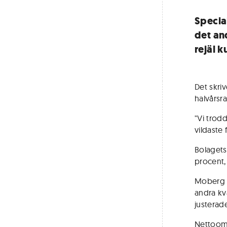
Specia
det an
rejäl 
Det skri
halvårsr
"Vi trod
vildaste 
Bolagets
procent,
Moberg P
andra kva
justerade
Nettooms