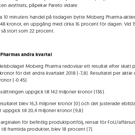
en avyttrats, påpekar Pareto vidare.
rka 10 minuters handel på tisdagen bytte Moberg Pharma-aktie
gt 48 kronor, en uppgång med cirka 16 procent för dagen. Vid 1
t så stort som 22 procent.
Pharmas andra kvartal
lsbolaget Moberg Pharma redovisar ett resultat efter skatt p
kronor för det andra kvartalet 2018 (-7,8). Resultatet per aktie
kronor (-0:45).
ättningen uppgick till 142 miljoner kronor (136).
esultatet blev 16,3 miljoner kronor (0) och det justerade ebitd
t uppgick till 20,4 miljoner kronor (9,8)
arginalen för befintlig produktportfölj, rensat för FoU/affärsu
 till framtida produkter, blev 18 procent (7).