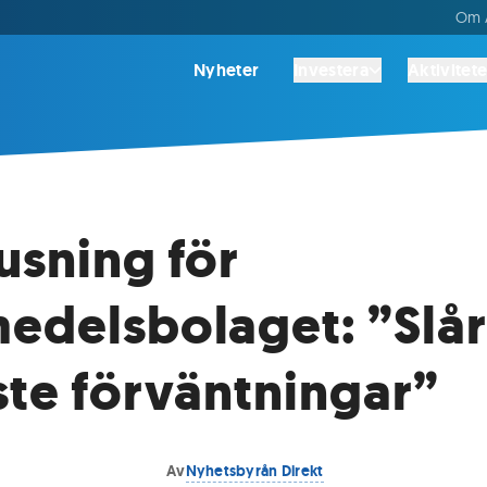
Om A
Nyheter
Investera
Aktivitete
usning för
edelsbolaget: ”Slår
ste förväntningar”
Av
Nyhetsbyrån Direkt