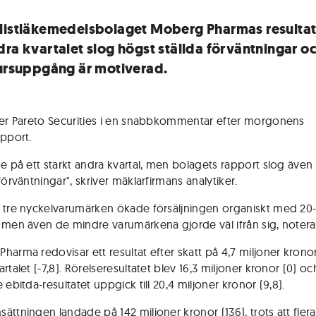
listläkemedelsbolaget Moberg Pharmas resultat
dra kvartalet slog högst ställda förväntningar o
kursuppgång är motiverad.
ver Pareto Securities i en snabbkommentar efter morgonens
apport.
de på ett starkt andra kvartal, men bolagets rapport slog även
förväntningar", skriver mäklarfirmans analytiker.
 tre nyckelvarumärken ökade försäljningen organiskt med 20
 men även de mindre varumärkena gjorde väl ifrån sig, notera
harma redovisar ett resultat efter skatt på 4,7 miljoner kronor
rtalet (-7,8). Rörelseresultatet blev 16,3 miljoner kronor (0) oc
 ebitda-resultatet uppgick till 20,4 miljoner kronor (9,8).
ättningen landade på 142 miljoner kronor (136), trots att flera