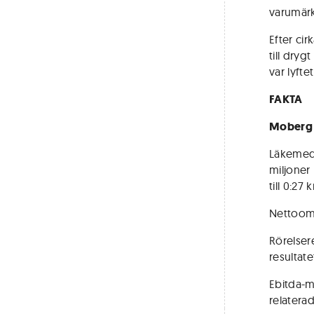
varumärk
Efter ci
till dry
var lyfte
FAKTA
Moberg 
Läkemede
miljoner 
till 0:27 
Nettooms
Rörelser
resultate
Ebitda-m
relaterad