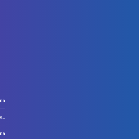
rna
na_
rna