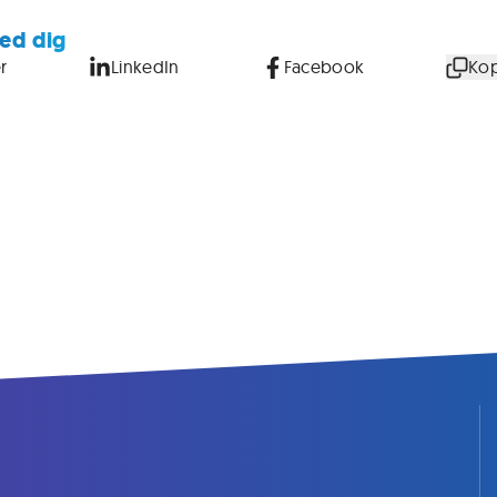
ed dig
r
LinkedIn
Facebook
Kop