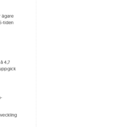
r ägare
5-tiden
å 4,7
 uppgick
a-
tveckling