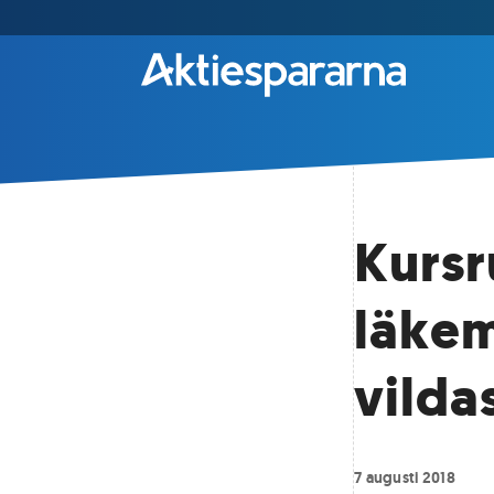
Kursr
läkem
vilda
7 augusti 2018