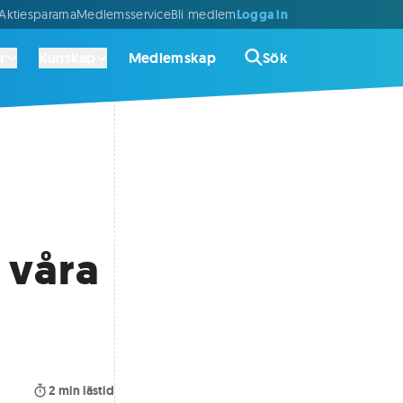
Logga in
ktiespararna
Medlemsservice
Bli medlem
r
Kunskap
Medlemskap
Sök
 våra
2
min lästid