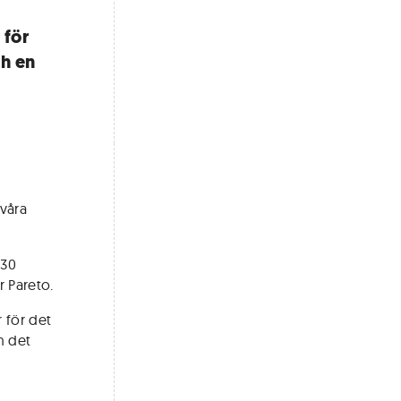
 för
ch en
 våra
-30
r Pareto.
 för det
h det