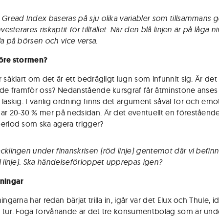
 Gread Index baseras på sju olika variabler som tillsammans g
nvesterares riskaptit för tillfället. När den blå linjen är på låga n
la på börsen och vice versa.
före stormen?
 såklart om det är ett bedrägligt lugn som infunnit sig. Är det
nde framför oss? Nedanstående kursgraf får åtminstone anses
 läskig. I vanlig ordning finns det argument såväl för och emot
ar 20-30 % mer på nedsidan. Är det eventuellt en föreståend
eriod som ska agera trigger?
cklingen under finanskrisen (röd linje) gentemot där vi befinn
l linje). Ska händelseförloppet upprepas igen?
rningar
ingarna har redan bärjat trilla in, igår var det Elux och Thule, i
 tur. Föga förvånande är det tre konsumentbolag som är unde