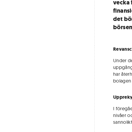
vecka 
finans
det bö
börsen
Revansc
Under de
uppgånge
har åter
bolagen 
Upprekyl
I föregå
nivåer oc
sannolik