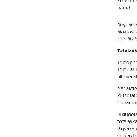
Konsumen
närtid.
Staplarn
aktiens 
den lila
Totalavk
Teleopera
Tele2 är 
till sina
När aktie
kursgraf
bidrar m
Inkluder
totalavka
lågväxan
den akti