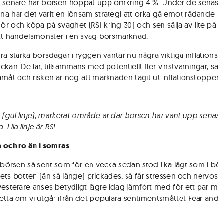
 senare har börsen hoppat upp omkring 4 %. Under de senas
a har det varit en lönsam strategi att orka gå emot rådande
r och köpa på svaghet (RSI kring 30) och sen sälja av lite på 
skt handelsmönster i en svag börsmarknad.
ra starka börsdagar i ryggen väntar nu några viktiga inflationss
kan. De lär, tillsammans med potentiellt fler vinstvarningar, sä
amåt och risken är nog att marknaden tagit ut inflationstoppen 
gul linje), markerat område är där börsen har vänt upp sena
 Lila linje är RSI
 och ro än i somras
t börsen så sent som för en vecka sedan stod lika lågt som i b
årets botten (än så länge) prickades, så får stressen och nervos
vesterare anses betydligt lägre idag jämfört med för ett par 
etta om vi utgår ifrån det populära sentimentsmåttet Fear an