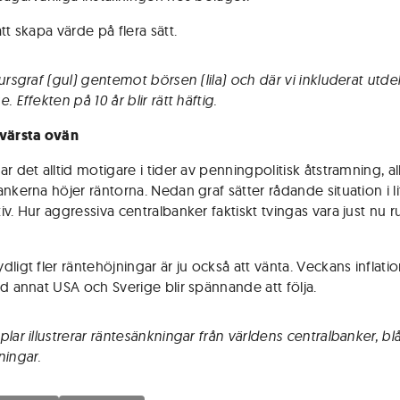
tt skapa värde på flera sätt.
ursgraf (gul) gentemot börsen (lila) och där vi inkluderat utde
. Effekten på 10 år blir rätt häftig.
 värsta ovän
r det alltid motigare i tider av penningpolitisk åtstramning, al
nkerna höjer räntorna. Nedan graf sätter rådande situation i li
v. Hur aggressiva centralbanker faktiskt tvingas vara just nu r
ligt fler räntehöjningar är ju också att vänta. Veckans inflatio
nd annat USA och Sverige blir spännande att följa.
lar illustrerar räntesänkningar från världens centralbanker, blå
ningar.