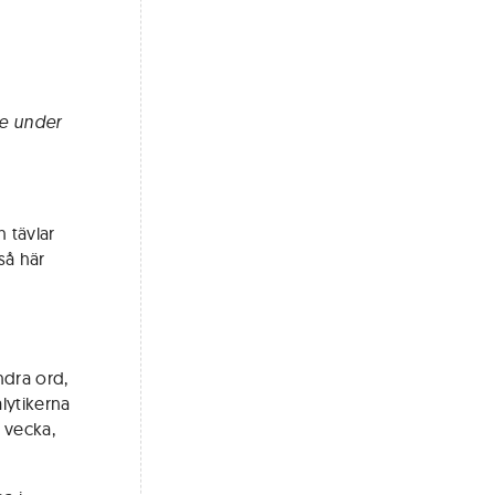
le under
 tävlar
så här
ndra ord,
lytikerna
 vecka,