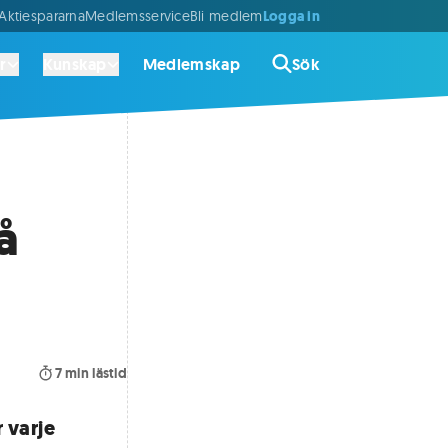
Logga in
ktiespararna
Medlemsservice
Bli medlem
r
Kunskap
Medlemskap
Sök
å
7
min lästid
 varje