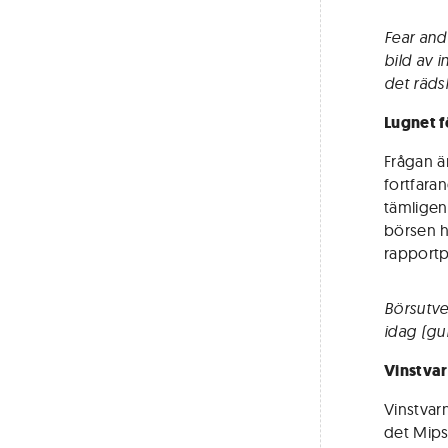
Fear and
bild av i
det räds
Lugnet 
Frågan är
fortfara
tämligen
börsen h
rapportp
Börsutve
idag (gu
Vinstva
Vinstvarn
det Mips