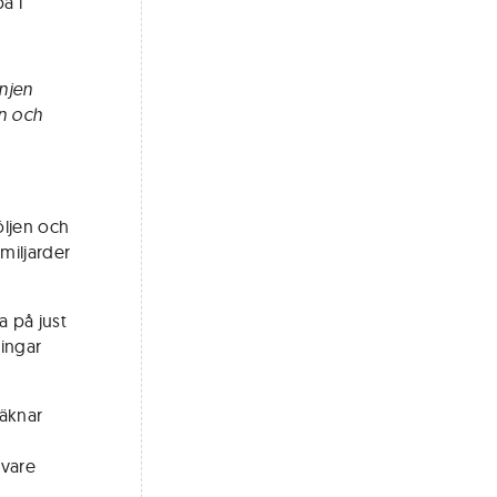
a i
injen
en och
öljen och
 miljarder
a på just
ingar
räknar
 vare