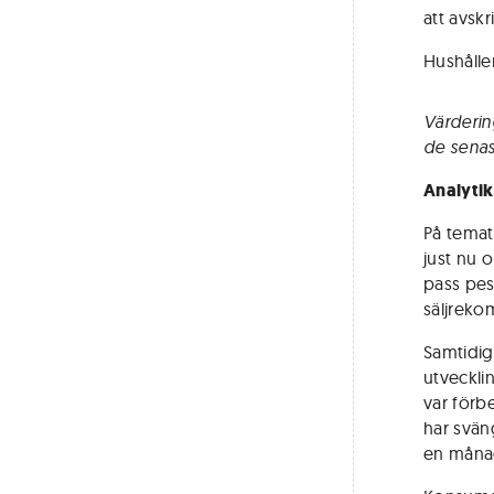
att avskr
Hushålle
Värdering
de senas
Analyti
På temat
just nu o
pass pes
säljreko
Samtidig
utveckli
var förb
har svän
en månad