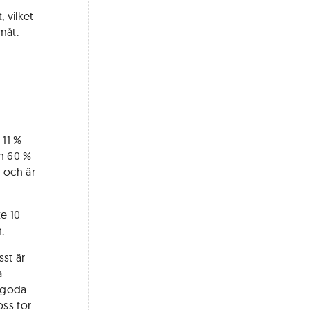
 vilket
måt.
 11 %
an 60 %
 och är
te 10
.
st är
a
 goda
oss för