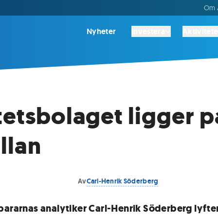
Om A
Nyheter
Investera
Aktivitete
tetsbolaget ligger p
llan
Av
Carl-Henrik Söderberg
pararnas analytiker Carl-Henrik Söderberg lyfter