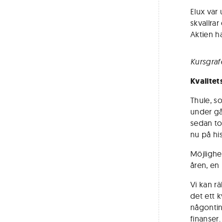
Elux var
skvallra
Aktien h
Kursgraf
Kvalitet
Thule, so
under gå
sedan to
nu på his
Möjlighet
åren, en
Vi kan r
det ett k
någontin
finanser