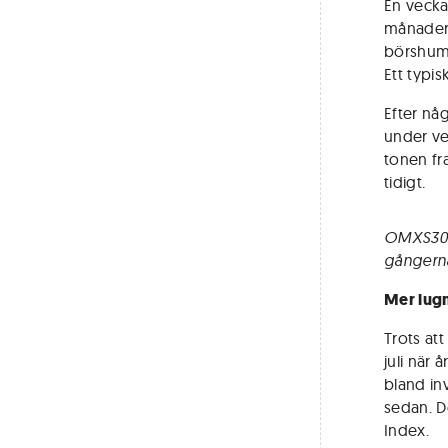
En vecka
månadern
börshumö
Ett typi
Efter någ
under vec
tonen fr
tidigt.
OMXS30 (
gångerna.
Mer lugn
Trots at
juli när 
bland in
sedan. D
Index.