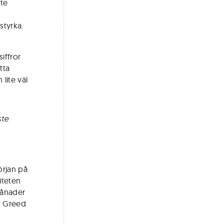
te
styrka.
iffror
tta
lite väl
ste
örjan på
iteten
månader
d Greed