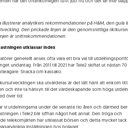
ten har det ofrånkomligen tufft just nu och det lär inte släpp
a illustrerar analytikers rekommendationer på H&M, den gula l
utveckling. Den prickade linjen är den genomsnittliga riktkurs
 linjen är snittrekommendationen.
astningen utklassar index
törer generellt anses ofta vara ett bra val till utdelningsportf
inget undantag. Från 2011 till 2021 har Tele2 skiftat ut nästan 70
 aktieägare. Snacka om kassako.
kursutvecklingen ska utvärderas är det lätt hänt att enkom titt
en och inte ta hänsyn till det värdeskapande som höga utdeln
ed över tid.
ar vi utdelningarna under de senaste tio åren och därmed be
stningen i Tele2 blir siffran något helt annat. Den tröga och
de telekomjätten har utklassat börsen och detta mycket tack
eägarvänliga inställningen hos bolaget.