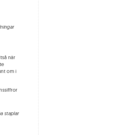
lningar
ltså när
te
unt om i
nssiffror
a staplar