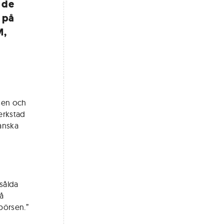
r de
s på
M,
sen och
erkstad
kanska
sålda
på
börsen.”