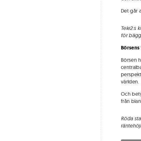
Det går a
Tele2:s k
för bägge
Börsens
Börsen ha
centralba
perspekti
världen.
Och betyd
från bla
Röda stap
räntehöj