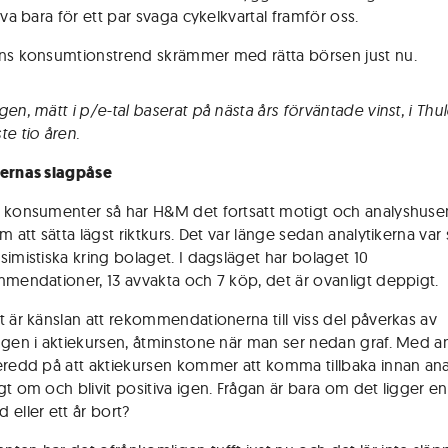
iva bara för ett par svaga cykelkvartal framför oss.
ns konsumtionstrend skrämmer med rätta börsen just nu.
en, mätt i p/e-tal baserat på nästa års förväntade vinst, i Thu
te tio åren.
kernas slagpåse
 konsumenter så har H&M det fortsatt motigt och analyshusen
m att sätta lägst riktkurs. Det var länge sedan analytikerna var 
simistiska kring bolaget. I dagsläget har bolaget 10
mmendationer, 13 avvakta och 7 köp, det är ovanligt deppigt.
t är känslan att rekommendationerna till viss del påverkas av
ngen i aktiekursen, åtminstone när man ser nedan graf. Med a
eredd på att aktiekursen kommer att komma tillbaka innan ana
gt om och blivit positiva igen. Frågan är bara om det ligger en
 eller ett år bort?