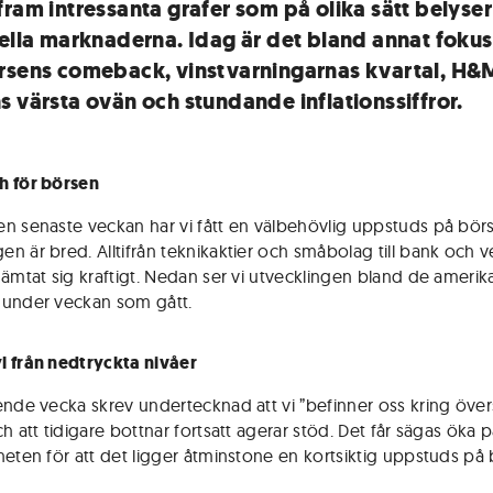
fram intressanta grafer som på olika sätt belyse
iella marknaderna. Idag är det bland annat foku
rsens comeback, vinstvarningarnas kvartal, H&
s värsta ovän och stundande inflationssiffror.
h för börsen
n senaste veckan har vi fått en välbehövlig uppstuds på bör
n är bred. Alltifrån teknikaktier och småbolag till bank och v
hämtat sig kraftigt. Nedan ser vi utvecklingen bland de ameri
under veckan som gått.
 från nedtryckta nivåer
ende vecka skrev undertecknad att vi ”befinner oss kring över
h att tidigare bottnar fortsatt agerar stöd. Det får sägas öka 
heten för att det ligger åtminstone en kortsiktig uppstuds på 