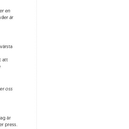
er en
ivåer är
 värsta
 att
e
er oss
dag är
r press.