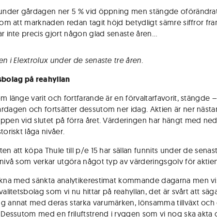
 under gårdagen ner 5 % vid öppning men stängde oförändrat,
r om att marknaden redan tagit höjd betydligt sämre siffror fra
ar inte precis gjort någon glad senaste åren…
en i Elextrolux under de senaste tre åren.
sbolag på reahyllan
m länge varit och fortfarande är en förvaltarfavorit, stängde –
rdagen och fortsätter dessutom ner idag. Aktien är ner näst
ppen vid slutet på förra året. Värderingen har hängt med ned
toriskt låga nivåer.
en att köpa Thule till p/e 15 har sällan funnits under de senas
 nivå som verkar utgöra något typ av värderingsgolv för aktien
äkna med sänkta analytikerestimat kommande dagarna men vis
valitetsbolag som vi nu hittar på reahyllan, det är svårt att säg
g annat med deras starka varumärken, lönsamma tillväxt och
. Dessutom med en friluftstrend i ryggen som vi nog ska akta 