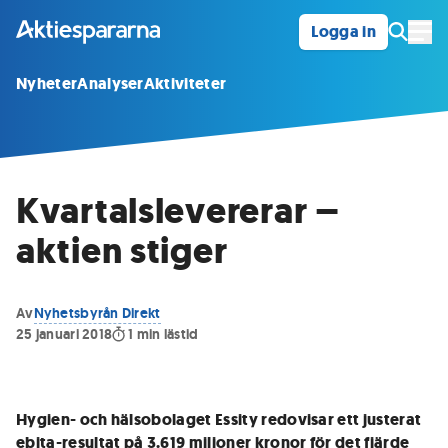
Logga in
Öpp
Nyheter
Analyser
Aktiviteter
Kvartalslevererar –
aktien stiger
Av
Nyhetsbyrån Direkt
25 januari 2018
1
min lästid
Hygien- och hälsobolaget Essity redovisar ett justerat
ebita-resultat på 3.619 miljoner kronor för det fjärde