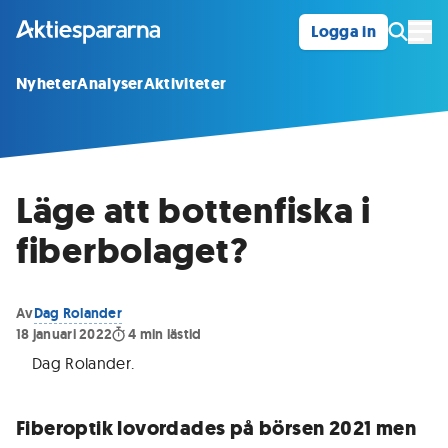
Logga in
Öpp
Nyheter
Analyser
Aktiviteter
Läge att bottenfiska i
fiberbolaget?
Av
Dag Rolander
18 januari 2022
4
min lästid
Dag Rolander
.
Fiberoptik lovordades på börsen 2021 men