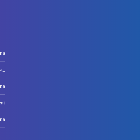
rna
na_
rna
ent
rna