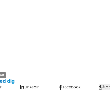
art
ed dig
r
LinkedIn
Facebook
Kop