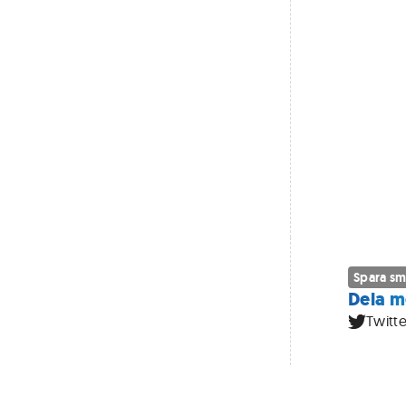
Spara sm
Dela m
Twitte