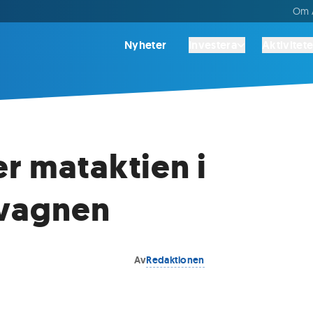
Om A
Nyheter
Investera
Aktivitete
r mataktien i
vagnen
Av
Redaktionen