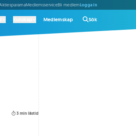
Logga in
ktiespararna
Medlemsservice
Bli medlem
r
Kunskap
Medlemskap
Sök
3
min lästid