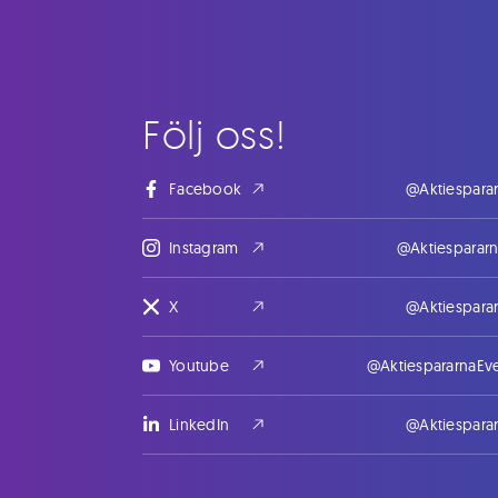
Följ oss!
Facebook
@Aktiespara
Instagram
@Aktiesparar
X
@Aktiespara
Youtube
@AktiespararnaEv
LinkedIn
@Aktiespara