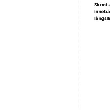
Skönt 
innebä
långsik