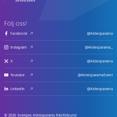
SaveByBell
Följ oss!
Facebook
@Aktiespararna
Instagram
@Aktiespararna_
X
@Aktiespararna
Youtube
@AktiespararnaEvent
LinkedIn
@Aktiespararna
© 2026 Sveriges Aktiesparares Riksförbund