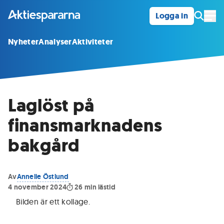
Logga in
Öpp
Nyheter
Analyser
Aktiviteter
Laglöst på
finansmarknadens
bakgård
Av
Annelie Östlund
4 november 2024
26
min lästid
Bilden är ett kollage
.