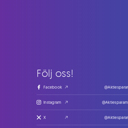
Följ oss!
Facebook
@Aktiespara
Instagram
@Aktiesparar
X
@Aktiespara