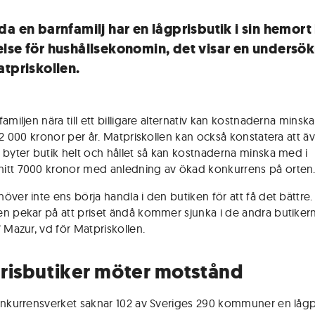
da en barnfamilj har en lågprisbutik i sin hemort
lse för hushållsekonomin, det visar en undersö
atpriskollen.
amiljen nära till ett billigare alternativ kan kostnaderna mins
 22 000 kronor per år. Matpriskollen kan också konstatera att 
 byter butik helt och hållet så kan kostnaderna minska med i
tt 7000 kronor med anledning av ökad konkurrens på orten
över inte ens börja handla i den butiken för att få det bättre.
n pekar på att priset ändå kommer sjunka i de andra butikern
 Mazur, vd för Matpriskollen.
risbutiker möter motstånd
onkurrensverket saknar 102 av Sveriges 290 kommuner en lågp