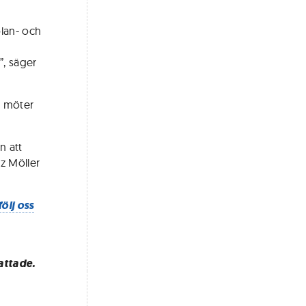
plan- och
”, säger
e möter
n att
nz Möller
följ oss
attade.