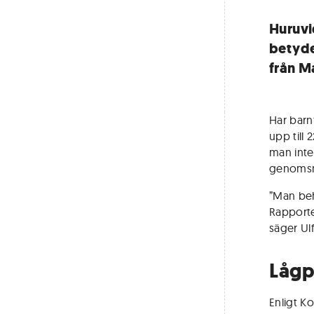
Huruvi
betyde
från M
Har barnf
upp till
man inte
genomsni
”Man beh
Rapporte
säger Ulf
Lågp
Enligt K