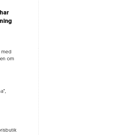
 har
kning
ka med
även om
.
a”,
risbutik