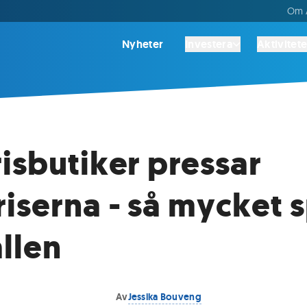
Om A
Nyheter
Investera
Aktivitete
isbutiker pressar
iserna - så mycket 
llen
Av
Jessika Bouveng