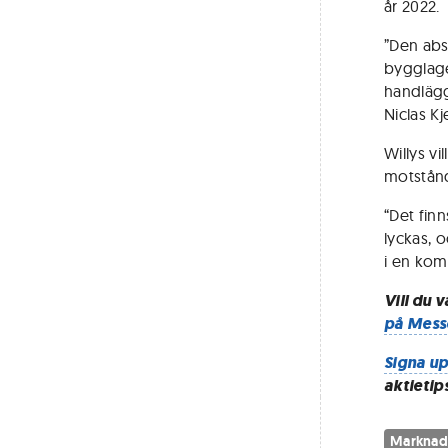
år 2022.
”Den abs
bygglage
handläggn
Niclas Kj
Willys v
motstån
“Det finn
lyckas, o
i en kom
Vill du 
på Mess
Signa up
aktietip
Marknad