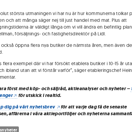
olut största utmaningen vi har nu är hur kommunerna tolkar 
n och att många säger nej till just handel med mat. Plus att
ingstiderna är väldigt långa om vi vill ändra en befintlig plan
ellman, försäljnings- och fastighetsdirektör på Lidl.
ill också öppna flera nya butiker de närmsta åren, men även d
d.
s flera exempel där vi har försökt etablera butiker i 10-15 år uta
ch ibland utan att vi förstår varför”, säger etableringschef Hei
mentar.
vara först med köp- och säljråd, aktieanalyser och nyheter –
enger
för utskick i realtid.
p dig på vårt nyhetsbrev
för att varje dag få de senaste
sen, affärerna i våra aktieportföljer och nyheterna sammanf
snyheter