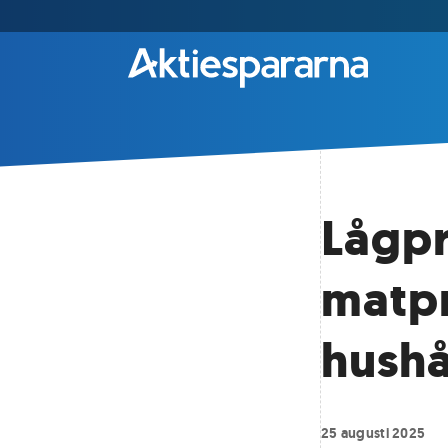
Lågpr
matpr
hushå
25 augusti 2025