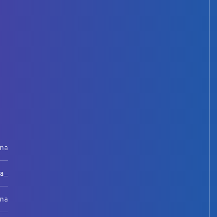
rna
na_
rna