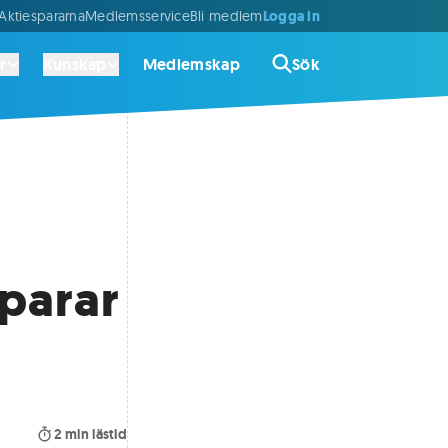
Logga in
ktiespararna
Medlemsservice
Bli medlem
r
Kunskap
Medlemskap
Sök
sparar
2
min lästid