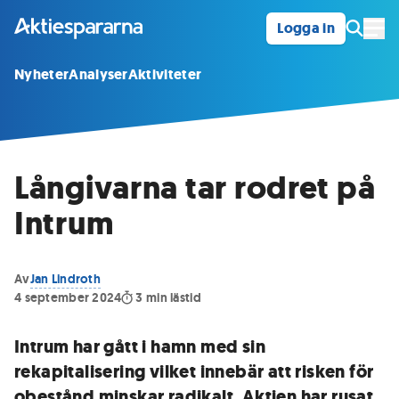
Logga in
Öpp
Nyheter
Analyser
Aktiviteter
Långivarna tar rodret på
Intrum
Av
Jan Lindroth
4 september 2024
3
min lästid
Intrum har gått i hamn med sin
rekapitalisering vilket innebär att risken för
obestånd minskar radikalt. Aktien har rusat