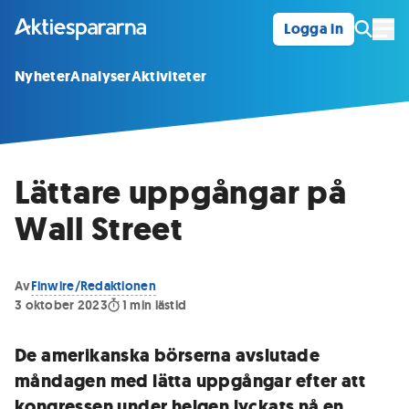
Logga in
Öpp
Nyheter
Analyser
Aktiviteter
Lättare uppgångar på
Wall Street
Av
Finwire/Redaktionen
3 oktober 2023
1
min lästid
De amerikanska börserna avslutade
måndagen med lätta uppgångar efter att
kongressen under helgen lyckats nå en