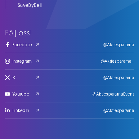
SaveByBell
Följ oss!
Facebook
@Aktiespararna
Instagram
@Aktiespararna_
X
@Aktiespararna
Youtube
@AktiespararnaEvent
LinkedIn
@Aktiespararna