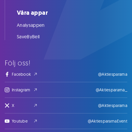
Våra appar
Analysappen
SaveByBell
Följ oss!
Facebook
@Aktiespararna
Instagram
@Aktiespararna_
X
@Aktiespararna
Youtube
@AktiespararnaEvent