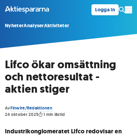
Logga in
Öpp
Nyheter
Analyser
Aktiviteter
Lifco ökar omsättning
och nettoresultat -
aktien stiger
Av
Finwire/Redaktionen
24 oktober 2025
1
min lästid
Industrikonglomeratet Lifco redovisar en