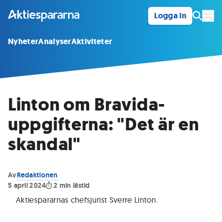
Logga in
Öpp
Nyheter
Analyser
Aktiviteter
Linton om Bravida-
uppgifterna: "Det är en
skandal"
Av
Redaktionen
5 april 2024
2
min lästid
Aktiespararnas chefsjurist Sverre Linton
.