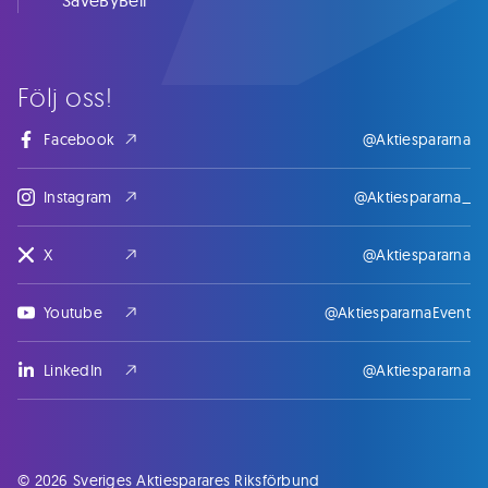
SaveByBell
Följ oss!
Facebook
@Aktiespararna
Instagram
@Aktiespararna_
X
@Aktiespararna
Youtube
@AktiespararnaEvent
LinkedIn
@Aktiespararna
© 2026 Sveriges Aktiesparares Riksförbund