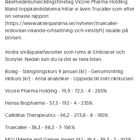
läkemedelsutvecklingsföretag Vicore Pharma Holding.
Bland toppkandidaterna hittar vi även Trucaller som efter
sin senaste rapport
(https://www.aktiespararna.se/nyheter/truecaller-
redovisar-okande-omsattning-och-vinstlyft) rasade på
börsen.
Andra småspararfavoriter som ryms är Embracer och
Storytel. Nedan kan du ta del av hela listan.
Bolag - Stängningskurs 9 januari (kr) - Genomsnittlig
riktkurs (kr) - Antal analytiker - Uppsida till snitt-riktkursen
Vicore Pharma Holding - 19,9 - 72,5 - 4 - 265%
Hansa Biopharma - 57,3 - 192 - 4 - 235%
Calliditas Therapeutics - 96,2 - 273,8 - 8 - 185%
Truecaller - 38,3 - 98,3 - 7- 156%
MGI (Media and Games Invest SE) - 19,4 - 39,3 - 7 - 102%