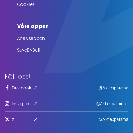
Cookies
Våra appar
Analysappen
SaveByBell
Följ oss!
Facebook
@Aktiespararna
Instagram
@Aktiespararna_
X
@Aktiespararna