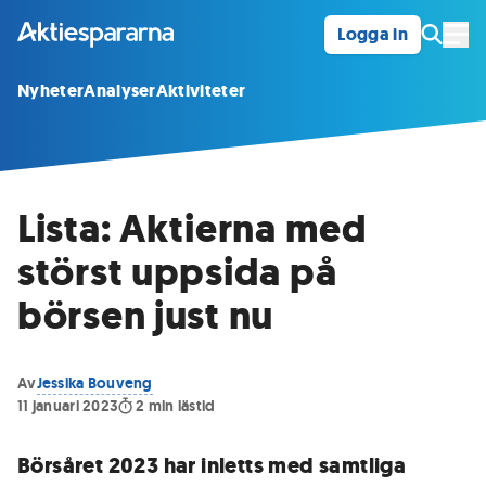
Logga in
Öpp
Nyheter
Analyser
Aktiviteter
Lista: Aktierna med
störst uppsida på
börsen just nu
Av
Jessika Bouveng
11 januari 2023
2
min lästid
Börsåret 2023 har inletts med samtliga