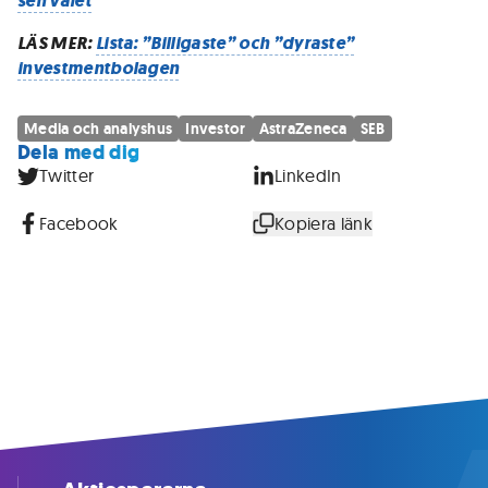
sen valet
LÄS MER:
Lista: ”Billigaste” och ”dyraste”
investmentbolagen
Media och analyshus
Investor
AstraZeneca
SEB
Dela med dig
Twitter
LinkedIn
Facebook
Kopiera länk