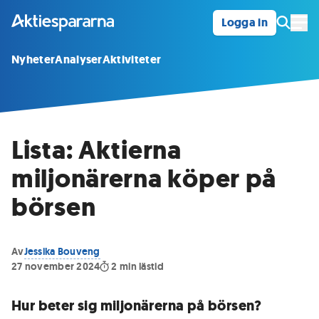
Logga in
Öpp
Nyheter
Analyser
Aktiviteter
Lista: Aktierna
miljonärerna köper på
börsen
Av
Jessika Bouveng
27 november 2024
2
min lästid
Hur beter sig miljonärerna på börsen?