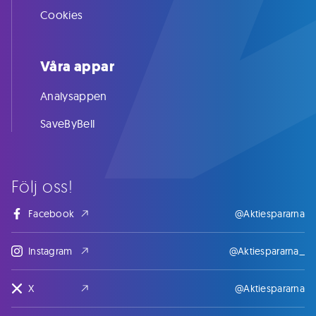
Cookies
Våra appar
Analysappen
SaveByBell
Följ oss!
Facebook
@Aktiespararna
Instagram
@Aktiespararna_
X
@Aktiespararna