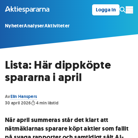
Logga in
Öpp
Nyheter
Analyser
Aktiviteter
Lista: Här dippköpte
spararna i april
Av
Elin Hanspers
30 april 2026
4
min lästid
När april summeras står det klart att
nätmäklarnas sparare köpt aktier som fallit
på svaga rapporter och samtidigt sålt AI-