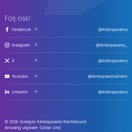
Följ oss!
Facebook
@Aktiespararna
Instagram
@Aktiespararna_
X
@Aktiespararna
Youtube
@AktiespararnaEvent
LinkedIn
@Aktiespararna
© 2026 Sveriges Aktiesparares Riksförbund
Ansvarig utgivare: Göran Lind