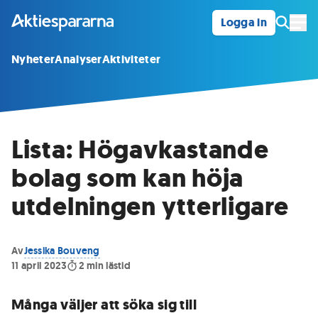
Logga in
Öpp
Nyheter
Analyser
Aktiviteter
Lista: Högavkastande
bolag som kan höja
utdelningen ytterligare
Av
Jessika Bouveng
11 april 2023
2
min lästid
Många väljer att söka sig till