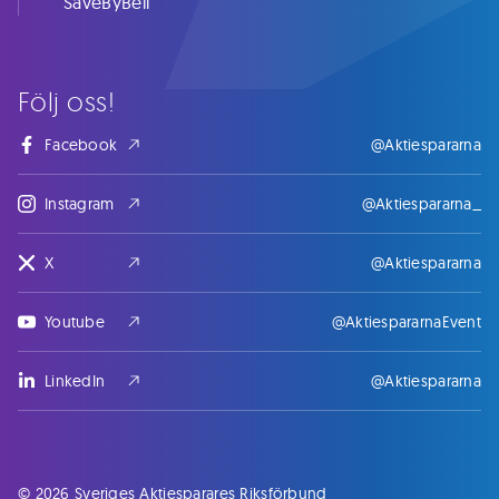
SaveByBell
Följ oss!
Facebook
@Aktiespararna
Instagram
@Aktiespararna_
X
@Aktiespararna
Youtube
@AktiespararnaEvent
LinkedIn
@Aktiespararna
© 2026 Sveriges Aktiesparares Riksförbund