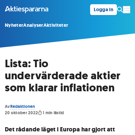
Logga in
Öpp
Nyheter
Analyser
Aktiviteter
Lista: Tio
undervärderade aktier
som klarar inflationen
Av
Redaktionen
20 oktober 2022
1
min lästid
Det rådande läget i Europa har gjort att