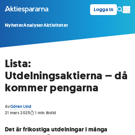
Logga in
Öpp
Nyheter
Analyser
Aktiviteter
Lista:
Utdelningsaktierna – då
kommer pengarna
Av
Göran Lind
21 mars 2025
1
min lästid
Det är frikostiga utdelningar i många