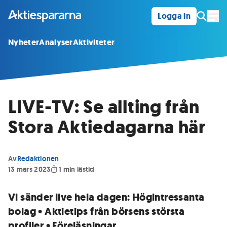
Logga in
Öpp
Nyheter
Analyser
Aktiviteter
LIVE-TV: Se allting från
Stora Aktiedagarna här
Av
Redaktionen
13 mars 2023
1
min lästid
Vi sänder live hela dagen: Högintressanta
bolag • Aktietips från börsens största
profiler • Föreläsningar