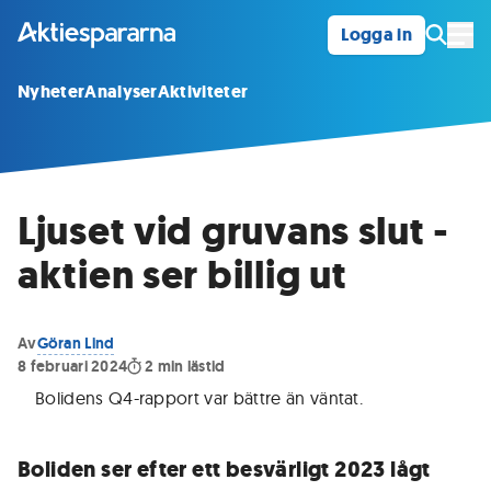
Logga in
Öpp
Nyheter
Analyser
Aktiviteter
Ljuset vid gruvans slut -
aktien ser billig ut
Av
Göran Lind
8 februari 2024
2
min lästid
Bolidens Q4-rapport var bättre än väntat
.
Boliden ser efter ett besvärligt 2023 lågt