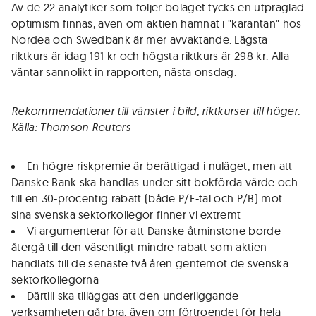
Av de 22 analytiker som följer bolaget tycks en utpräglad
optimism finnas, även om aktien hamnat i "karantän" hos
Nordea och Swedbank är mer avvaktande. Lägsta
riktkurs är idag 191 kr och högsta riktkurs är 298 kr. Alla
väntar sannolikt in rapporten, nästa onsdag.
Rekommendationer till vänster i bild, riktkurser till höger.
Källa: Thomson Reuters
En högre riskpremie är berättigad i nuläget, men att
Danske Bank ska handlas under sitt bokförda värde och
till en 30-procentig rabatt (både P/E-tal och P/B) mot
sina svenska sektorkollegor finner vi extremt
Vi argumenterar för att Danske åtminstone borde
återgå till den väsentligt mindre rabatt som aktien
handlats till de senaste två åren gentemot de svenska
sektorkollegorna
Därtill ska tilläggas att den underliggande
verksamheten går bra, även om förtroendet för hela