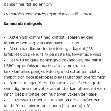
banken har fått sig en törn
Framåtblickande värderingsmultiplar. Källa: Infront
Sammanfattningsvis
Aktien har kommit ned kraftigt i spåren av den
rådande penningtvättsskandalen i Estland
Aktien handlas under bokfört eget kapital (185
kr/aktie) och p/e runt 7x på nästa års förväntade vinst
Ser vi till tidigare penningtvättsskandaler, inte minst
HSBCs uppmärksammade tvätt av mexikanska
knarkkartellers pengar, lade sig mediestormen relativt
snabbt och bötesbeloppet blev i slutändan överkomligt
Förutsättningar för ett lättnadsrally är således goda –
samtidigt är vi medvetna om att det kan bli mycket värre
innan det blir bättre, om nu härvan växer ytterligare
Risk/reward finner vi attraktivt på dessa nivåer och vi
tar därför en mindre positionen (4 procent) inför