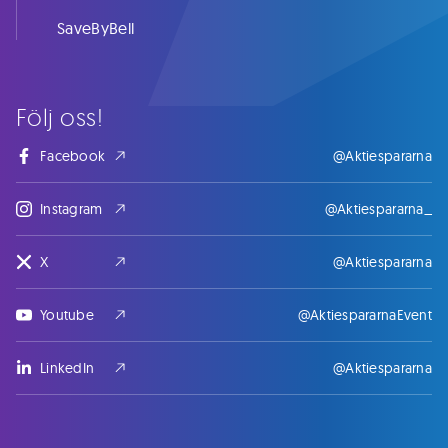
SaveByBell
Följ oss!
Facebook
@Aktiespararna
Instagram
@Aktiespararna_
X
@Aktiespararna
Youtube
@AktiespararnaEvent
LinkedIn
@Aktiespararna