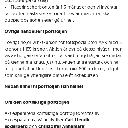
beskedet på onsdag
Placeringshorisonten är 1-3 månader och vi inväntar
rapporten nästa vecka för att bestämma om vi ska
dubbla positionen eller gå ur helt
Övriga händelser i portföljen
I övrigt höjer vi riktkursen för fettspecialisten AAK med 5
kronor till 155 kronor. Aktien är dyr på dessa nivåer - men
vis av tidigare erfarenhet - är värderingsfrågan sekundär
på denna marknad, just nu. Aktien är trendstark och har
möjlighet att inkluderas i Eurostoxx 600-indexet, något
som kan ge ytterligare bränsle åt aktiekursen.
Nedan finner ni portföljen i sin helhet
Om den kortsiktiga portföljen
Aktiespararens kortsiktiga portfölj förvaltas av
Aktiespararnas två analytiker
Carl-Henrik
Söderberg
och
Christoffer Ahnemark
.