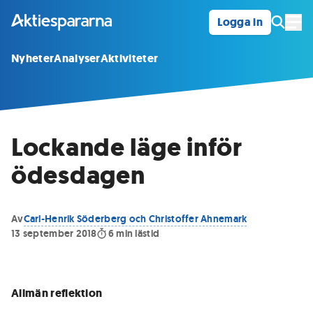
Logga in
Öpp
Nyheter
Analyser
Aktiviteter
Lockande läge inför
ödesdagen
Av
Carl-Henrik Söderberg och Christoffer Ahnemark
13 september 2018
6
min lästid
Allmän reflektion