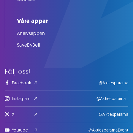
Våra appar
Analysappen
SaveByBell
Följ oss!
Facebook
@Aktiespararna
Instagram
@Aktiespararna_
X
@Aktiespararna
Youtube
@AktiespararnaEvent