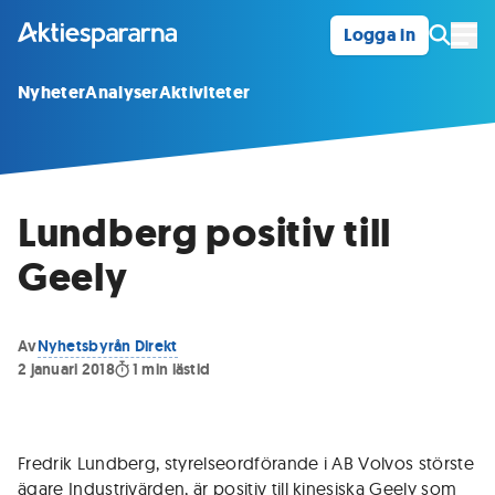
Logga in
Öpp
Nyheter
Analyser
Aktiviteter
Lundberg positiv till
Geely
Av
Nyhetsbyrån Direkt
2 januari 2018
1
min lästid
Fredrik Lundberg, styrelseordförande i AB Volvos störste
ägare Industrivärden, är positiv till kinesiska Geely som