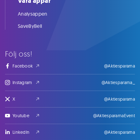
Våra appar
Analysappen
SaveByBell
Följ oss!
Facebook
@Aktiespararna
Instagram
@Aktiespararna_
X
@Aktiespararna
Youtube
@AktiespararnaEvent
LinkedIn
@Aktiespararna