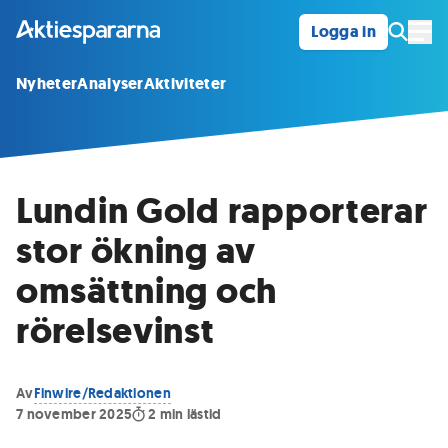
Logga in
Öpp
Nyheter
Analyser
Aktiviteter
Lundin Gold rapporterar
stor ökning av
omsättning och
rörelsevinst
Av
Finwire/Redaktionen
7 november 2025
2
min lästid