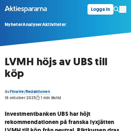
Logga in
Öpp
Nyheter
Analyser
Aktiviteter
LVMH höjs av UBS till
köp
Av
Finwire/Redaktionen
16 oktober 2025
1
min lästid
Investmentbanken UBS har höjt
rekommendationen på franska lyxjätten
LVMH till köp från neutral. Riktkursen dras