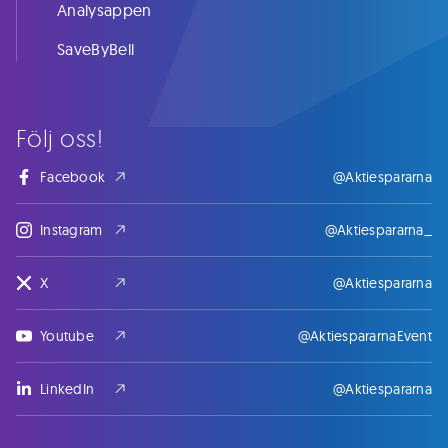
Analysappen
SaveByBell
Följ oss!
Facebook
@Aktiespararna
Instagram
@Aktiespararna_
X
@Aktiespararna
Youtube
@AktiespararnaEvent
LinkedIn
@Aktiespararna