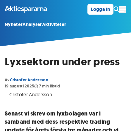
Logga in
Öpp
Nyheter
Analyser
Aktiviteter
Lyxsektorn under press
Av
Cristofer Andersson
19 augusti 2025
7
min lästid
Cristofer Andersson
.
Senast vi skrev om lyxbolagen var i
samband med dess respektive trading
update för årets första tre månader och vi