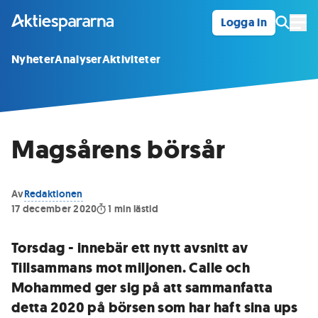
Logga in
Öpp
Nyheter
Analyser
Aktiviteter
Magsårens börsår
Av
Redaktionen
17 december 2020
1
min lästid
Torsdag - innebär ett nytt avsnitt av
Tillsammans mot miljonen. Calle och
Mohammed ger sig på att sammanfatta
detta 2020 på börsen som har haft sina ups