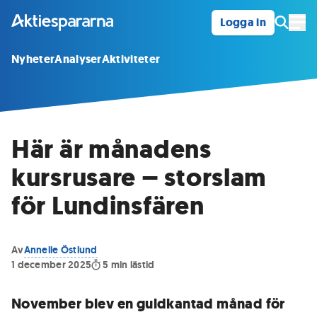
Logga in
Öpp
Nyheter
Analyser
Aktiviteter
Här är månadens
kursrusare – storslam
för Lundinsfären
Av
Annelie Östlund
1 december 2025
5
min lästid
November blev en guldkantad månad för