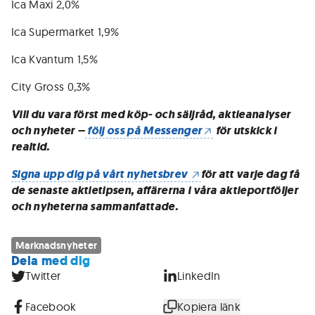
Ica Maxi 2,0%
Ica Supermarket 1,9%
Ica Kvantum 1,5%
City Gross 0,3%
Vill du vara först med köp- och säljråd, aktieanalyser
och nyheter –
följ oss på Messenger
för utskick i
realtid.
Signa upp dig på vårt nyhetsbrev
för att varje dag få
de senaste aktietipsen, affärerna i våra aktieportföljer
och nyheterna sammanfattade.
Marknadsnyheter
Dela med dig
Twitter
LinkedIn
Facebook
Kopiera länk