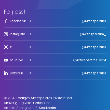
Följ oss!
Facebook
@Aktiespararna
Instagram
@Aktiespararna_
X
@Aktiespararna
Youtube
@AktiespararnaEvent
LinkedIn
@Aktiespararna
© 2026 Sveriges Aktiesparares Riksförbund
Ansvarig utgivare: Göran Lind
Adress: Sturegatan 15, Stockholm