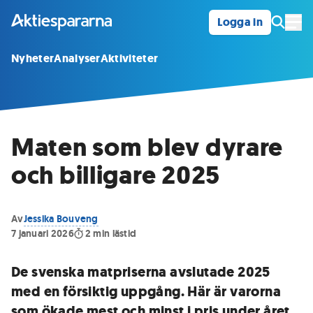
Logga in
Öpp
Nyheter
Analyser
Aktiviteter
Maten som blev dyrare
och billigare 2025
Av
Jessika Bouveng
7 januari 2026
2
min lästid
De svenska matpriserna avslutade 2025
med en försiktig uppgång. Här är varorna
som ökade mest och minst i pris under året.