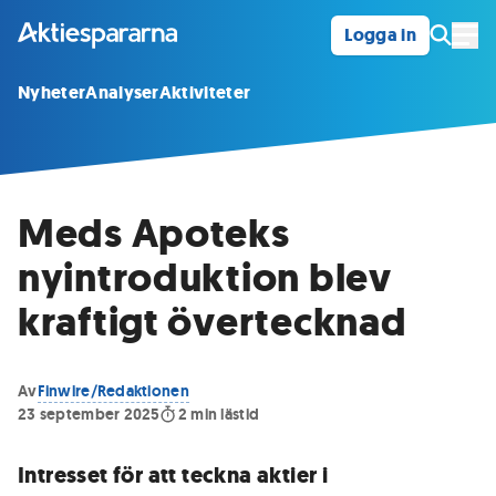
Logga in
Öpp
Nyheter
Analyser
Aktiviteter
Meds Apoteks
nyintroduktion blev
kraftigt övertecknad
Av
Finwire/Redaktionen
23 september 2025
2
min lästid
Intresset för att teckna aktier i