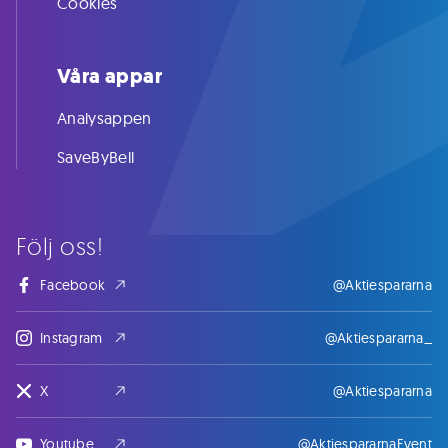
Cookies
Våra appar
Analysappen
SaveByBell
Följ oss!
Facebook
@Aktiespararna
Instagram
@Aktiespararna_
X
@Aktiespararna
Youtube
@AktiespararnaEvent