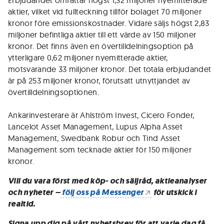
Erbjudandet omfattar högst 1,32 miljoner nyemitterade
aktier, vilket vid fullteckning tillför bolaget 70 miljoner
kronor före emissionskostnader. Vidare säljs högst 2,83
miljoner befintliga aktier till ett värde av 150 miljoner
kronor. Det finns även en övertilldelningsoption på
ytterligare 0,62 miljoner nyemitterade aktier,
motsvarande 33 miljoner kronor. Det totala erbjudandet
är på 253 miljoner kronor, förutsatt utnyttjandet av
övertilldelningsoptionen.
Ankarinvesterare är Ahlström Invest, Cicero Fonder,
Lancelot Asset Management, Lupus Alpha Asset
Management, Swedbank Robur och Tind Asset
Management som tecknade aktier för 150 miljoner
kronor.
Vill du vara först med köp- och säljråd, aktieanalyser
och nyheter –
följ oss på Messenger
för utskick i
realtid.
Signa upp dig på vårt nyhetsbrev för att varje dag få