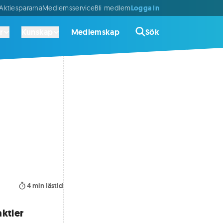
Logga in
ktiespararna
Medlemsservice
Bli medlem
r
Kunskap
Medlemskap
Sök
4
min lästid
aktier