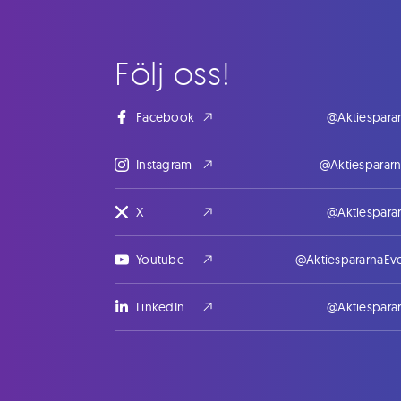
Följ oss!
Facebook
@Aktiespara
Instagram
@Aktiesparar
X
@Aktiespara
Youtube
@AktiespararnaEv
LinkedIn
@Aktiespara