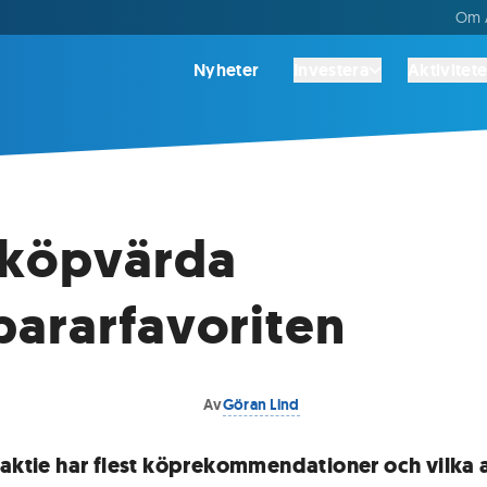
Om A
Nyheter
Investera
Aktivitete
 köpvärda
ararfavoriten
Av
Göran Lind
 aktie har flest köprekommendationer och vilka 